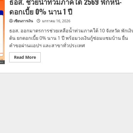
ธอส. ช่วยน้ำท่วมภาคใต้ 2569 พักหนี้-
ดอกเบี้ย 0% นาน 1 ปี
เซียนการเงิน
มกราคม 16, 2026
ธอส. ออกมาตรการช่วยเหลือน้ำท่วมภาคใต้ 10 จังหวัด พักเงิ
ต้น ยกดอกเบี้ย 0% นาน 1 ปี พร้อมวงเงินกู้ซ่อมแซมบ้าน ยื่น
คำขอผ่านแอปฯ และสาขาทั่วประเทศ
Read
Read More
more
about
ธอส.
ช่วย
น้ำ
ท่วม
ภาค
ใต้
2569
พัก
หนี้-
ดอกเบี้ย
0%
นาน
1
ปี