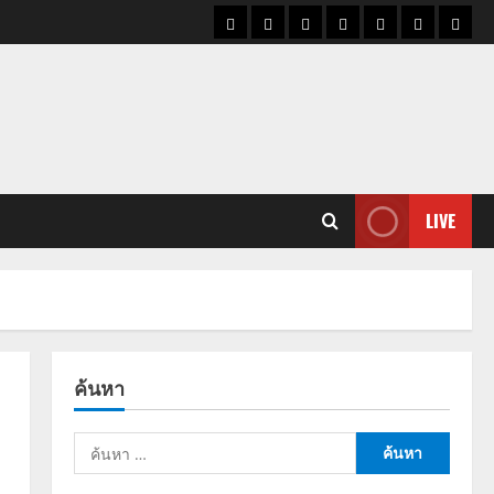
ราคา
แนว
ข่าว
ข่าว
ดูด
ที่
ผู้ชา
น้ำมัน
โน้ม
วัน
ดารา
วง
เที่ยว
ราคา
นี้
ทอง
LIVE
ค้นหา
ค้นหา
สำหรับ: