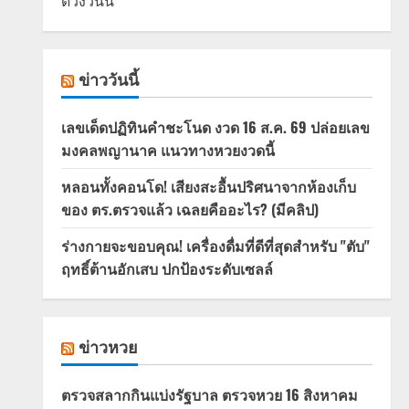
ดวงวันนี้
ข่าววันนี้
เลขเด็ดปฏิทินคำชะโนด งวด 16 ส.ค. 69 ปล่อยเลข
มงคลพญานาค แนวทางหวยงวดนี้
หลอนทั้งคอนโด! เสียงสะอื้นปริศนาจากห้องเก็บ
ของ ตร.ตรวจแล้ว เฉลยคืออะไร? (มีคลิป)
ร่างกายจะขอบคุณ! เครื่องดื่มที่ดีที่สุดสำหรับ "ตับ"
ฤทธิ์ต้านอักเสบ ปกป้องระดับเซลล์
ข่าวหวย
ตรวจสลากกินแบ่งรัฐบาล ตรวจหวย 16 สิงหาคม