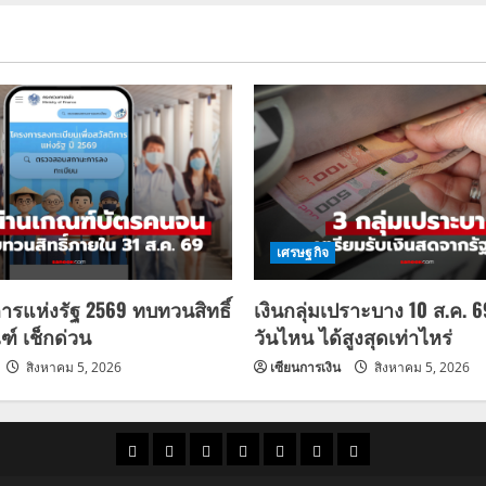
เศรษฐกิจ
การแห่งรัฐ 2569 ทบทวนสิทธิ์
เงินกลุ่มเปราะบาง 10 ส.ค. 
ฑ์ เช็กด่วน
วันไหน ได้สูงสุดเท่าไหร่
สิงหาคม 5, 2026
เซียนการเงิน
สิงหาคม 5, 2026
ราคา
แนว
ข่าว
ข่าว
ดูด
ที่
ผู้ชาย
น้ำมัน
โน้ม
วัน
ดารา
วง
เที่ยว