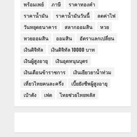
พร้อมเพย์
ภาษี
ราคาทองคำ
ราคาน้ำมัน
ราคาน้ำมันวันนี้
ลดค่าไฟ
วันหยุดธนาคาร
สลากออมสิน
หวย
หวยออมสิน
ออมสิน
อัตราแลกเปลี่ยน
เงินดิจิทัล
เงินดิจิทัล 10000 บาท
เงินผู้สูงอายุ
เงินอุดหนุนบุตร
เงินเดือนข้าราชการ
เงินเยียวยาน้ำท่วม
เที่ยวไทยคนละครึ่ง
เบี้ยยังชีพผู้สูงอายุ
เป๋าตัง
เฟด
ไทยช่วยไทยพลัส