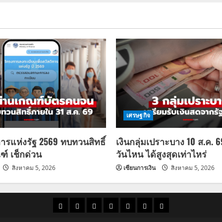
เศรษฐกิจ
การแห่งรัฐ 2569 ทบทวนสิทธิ์
เงินกลุ่มเปราะบาง 10 ส.ค. 
ฑ์ เช็กด่วน
วันไหน ได้สูงสุดเท่าไหร่
สิงหาคม 5, 2026
เซียนการเงิน
สิงหาคม 5, 2026
ราคา
แนว
ข่าว
ข่าว
ดูด
ที่
ผู้ชาย
น้ำมัน
โน้ม
วัน
ดารา
วง
เที่ยว