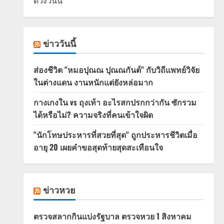
ดวงวันนี้
ข่าววันนี้
ส่องชีวิต "หมอปุณณ ปุณณกันต์" กับวิถีแพทย์วิจัย
ในต่างแดน งานหนักแต่ยังหล่อมาก
กางเกงใน vs ถุงเท้า อะไรสกปรกกว่ากัน ซักรวม
ได้หรือไม่? ความจริงที่คนเข้าใจผิด
"นักโทษประหารที่สวยที่สุด" ถูกประหารชีวิตเมื่อ
อายุ 20 เผยคำขอสุดท้ายสุดสะเทือนใจ
ข่าวหวย
ตรวจสลากกินแบ่งรัฐบาล ตรวจหวย 1 สิงหาคม