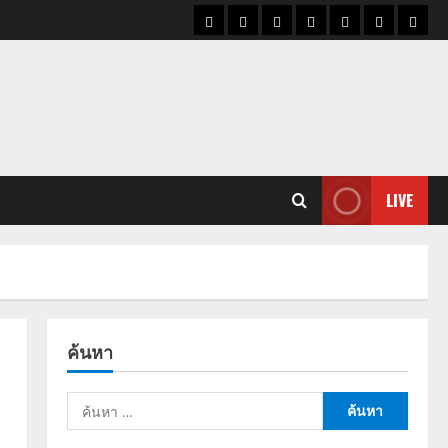
ราคา
แนว
ข่าว
ข่าว
ดูด
ที่
ผู้ชา
น้ำมัน
โน้ม
วัน
ดารา
วง
เที่ยว
ราคา
นี้
ทอง
LIVE
ค้นหา
ค้นหา
สำหรับ: