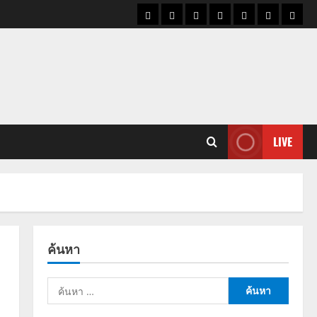
ราคา
แนว
ข่าว
ข่าว
ดูด
ที่
ผู้ชา
น้ำมัน
โน้ม
วัน
ดารา
วง
เที่ยว
ราคา
นี้
ทอง
LIVE
ค้นหา
ค้นหา
สำหรับ: