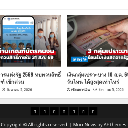
เศรษฐกิจ
การแห่งรัฐ 2569 ทบทวนสิทธิ์
เงินกลุ่มเปราะบาง 10 ส.ค. 
ฑ์ เช็กด่วน
วันไหน ได้สูงสุดเท่าไหร่
สิงหาคม 5, 2026
เซียนการเงิน
สิงหาคม 5, 2026
ราคา
แนว
ข่าว
ข่าว
ดูด
ที่
ผู้ชาย
น้ำมัน
โน้ม
วัน
ดารา
วง
เที่ยว
Copyright © All rights reserved.
|
MoreNews
by AF themes.
ราคา
นี้