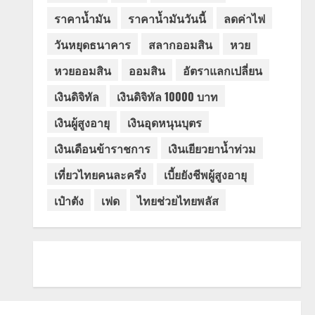
ราคาน้ำมัน
ราคาน้ำมันวันนี้
ลดค่าไฟ
วันหยุดธนาคาร
สลากออมสิน
หวย
หวยออมสิน
ออมสิน
อัตราแลกเปลี่ยน
เงินดิจิทัล
เงินดิจิทัล 10000 บาท
เงินผู้สูงอายุ
เงินอุดหนุนบุตร
เงินเดือนข้าราชการ
เงินเยียวยาน้ำท่วม
เที่ยวไทยคนละครึ่ง
เบี้ยยังชีพผู้สูงอายุ
เป๋าตัง
เฟด
ไทยช่วยไทยพลัส