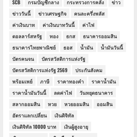
SCB
กรมบัญชีกลาง
กระทรวงการคลัง
ข่าว
ข่าววันนี้
ข่าวเศรษฐกิจ
คนละครึ่งพลัส
ค่าเงินบาท
ค่าเงินบาทวันนี้
ค่าไฟ
ดอลลาร์สหรัฐ
ทอง
ธกส
ธนาคารออมสิน
ธนาคารไทยพาณิชย์
ธอส
น้ำมัน
น้ำมันวันนี้
บัตรคนจน
บัตรสวัสดิการแห่งรัฐ
บัตรสวัสดิการแห่งรัฐ 2569
ประกันสังคม
พร้อมเพย์
ภาษี
ราคาทองคำ
ราคาน้ำมัน
ราคาน้ำมันวันนี้
ลดค่าไฟ
วันหยุดธนาคาร
สลากออมสิน
หวย
หวยออมสิน
ออมสิน
อัตราแลกเปลี่ยน
เงินดิจิทัล
เงินดิจิทัล 10000 บาท
เงินผู้สูงอายุ