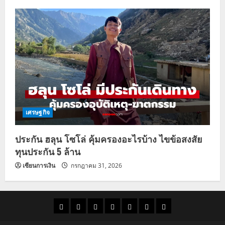
เศรษฐกิจ
ประกัน ฮลุน โซโล่ คุ้มครองอะไรบ้าง ไขข้อสงสัย
ทุนประกัน 5 ล้าน
เซียนการเงิน
กรกฎาคม 31, 2026
ราคา
แนว
ข่าว
ข่าว
ดูด
ที่
ผู้ชาย
น้ำมัน
โน้ม
วัน
ดารา
วง
เที่ยว