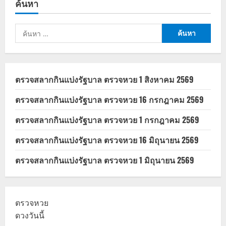
ค้นหา
แท่ง
1
กิโลกรัม
มา
ค้นหา
ขาย
หลัง
สำหรับ:
เก็บ
13
ปี
กำไร
พุ่ง
ตรวจสลากกินแบ่งรัฐบาล ตรวจหวย 1 สิงหาคม 2569
กว่า
2
ล้าน
ตรวจสลากกินแบ่งรัฐบาล ตรวจหวย 16 กรกฎาคม 2569
บาท
ตรวจสลากกินแบ่งรัฐบาล ตรวจหวย 1 กรกฎาคม 2569
ตรวจสลากกินแบ่งรัฐบาล ตรวจหวย 16 มิถุนายน 2569
ตรวจสลากกินแบ่งรัฐบาล ตรวจหวย 1 มิถุนายน 2569
ตรวจหวย
ดวงวันนี้