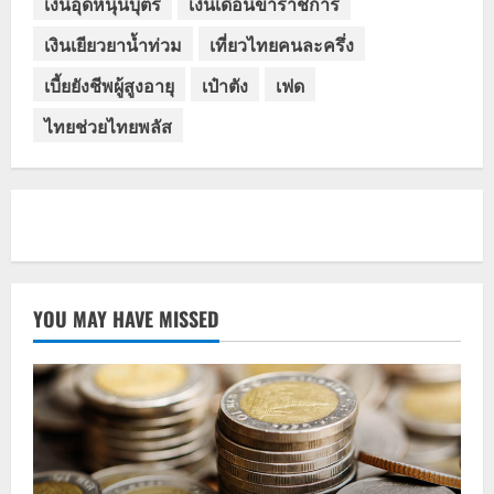
เงินอุดหนุนบุตร
เงินเดือนข้าราชการ
เงินเยียวยาน้ำท่วม
เที่ยวไทยคนละครึ่ง
เบี้ยยังชีพผู้สูงอายุ
เป๋าตัง
เฟด
ไทยช่วยไทยพลัส
YOU MAY HAVE MISSED