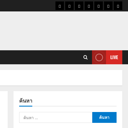
ราคา
แนว
ข่าว
ข่าว
ดูด
ที่
ผู้ชา
น้ำมัน
โน้ม
วัน
ดารา
วง
เที่ยว
ราคา
นี้
ทอง
LIVE
ค้นหา
ค้นหา
สำหรับ: