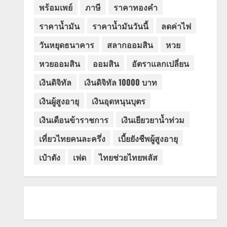
พร้อมเพย์
ภาษี
ราคาทองคำ
ราคาน้ำมัน
ราคาน้ำมันวันนี้
ลดค่าไฟ
วันหยุดธนาคาร
สลากออมสิน
หวย
หวยออมสิน
ออมสิน
อัตราแลกเปลี่ยน
เงินดิจิทัล
เงินดิจิทัล 10000 บาท
เงินผู้สูงอายุ
เงินอุดหนุนบุตร
เงินเดือนข้าราชการ
เงินเยียวยาน้ำท่วม
เที่ยวไทยคนละครึ่ง
เบี้ยยังชีพผู้สูงอายุ
เป๋าตัง
เฟด
ไทยช่วยไทยพลัส