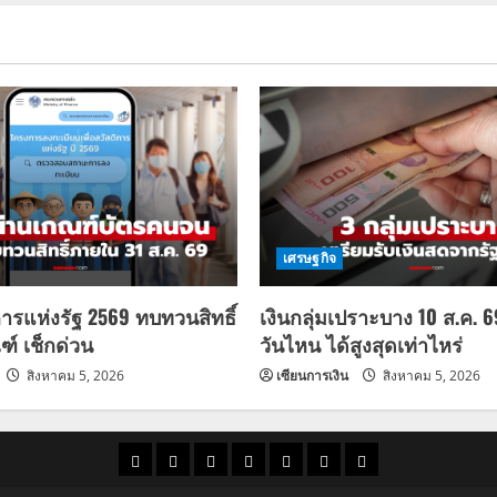
เศรษฐกิจ
การแห่งรัฐ 2569 ทบทวนสิทธิ์
เงินกลุ่มเปราะบาง 10 ส.ค. 
ฑ์ เช็กด่วน
วันไหน ได้สูงสุดเท่าไหร่
สิงหาคม 5, 2026
เซียนการเงิน
สิงหาคม 5, 2026
ราคา
แนว
ข่าว
ข่าว
ดูด
ที่
ผู้ชาย
น้ำมัน
โน้ม
วัน
ดารา
วง
เที่ยว