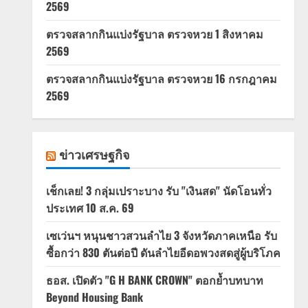
2569
ตรวจสลากกินแบ่งรัฐบาล ตรวจหวย 1 สิงหาคม
2569
ตรวจสลากกินแบ่งรัฐบาล ตรวจหวย 16 กรกฎาคม
2569
ข่าวเศรษฐกิจ
เช็กเลย! 3 กลุ่มเปราะบาง รับ "เงินสด" นัดโอนทั่ว
ประเทศ 10 ส.ค. 69
เซเว่นฯ หนุนชาวสวนลำไย 3 จังหวัดภาคเหนือ รับ
ซื้อกว่า 830 ตันต่อปี ดันลำไยอีดอพวงสดสู่ผู้บริโภค
ธอส. เปิดตัว "G H BANK CROWN" ตอกย้ำบทบาท
Beyond Housing Bank