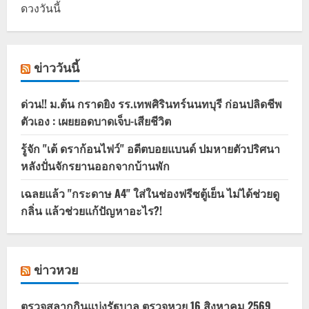
ดวงวันนี้
ข่าววันนี้
ด่วน!! ม.ต้น กราดยิง รร.เทพศิรินทร์นนทบุรี ก่อนปลิดชีพ
ตัวเอง : เผยยอดบาดเจ็บ-เสียชีวิต
รู้จัก "เต้ ดราก้อนไฟว์" อดีตบอยแบนด์ ปมหายตัวปริศนา
หลังปั่นจักรยานออกจากบ้านพัก
เฉลยแล้ว "กระดาษ A4" ใส่ในช่องฟรีซตู้เย็น ไม่ได้ช่วยดู
กลิ่น แล้วช่วยแก้ปัญหาอะไร?!
ข่าวหวย
ตรวจสลากกินแบ่งรัฐบาล ตรวจหวย 16 สิงหาคม 2569