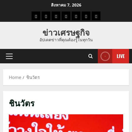
Skip
สิงหาคม 7, 2026
to
ราคา
แนว
ข่าว
ข่าว
ดูด
ที่
ผู้ชาย
content
น้ำมัน
โน้ม
วัน
ดารา
วง
เที่ยว
ข่าวเศรษฐกิจ
ราคา
นี้
อัปเดตข่าวที่คุณต้องรู้ในทุกวัน
ทอง
LIVE
Primary
Menu
Home
ชินวัตร
ชินวัตร