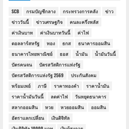
SCB
กรมบัญชีกลาง
กระทรวงการคลัง
ข่าว
ข่าววันนี้
ข่าวเศรษฐกิจ
คนละครึ่งพลัส
ค่าเงินบาท
ค่าเงินบาทวันนี้
ค่าไฟ
ดอลลาร์สหรัฐ
ทอง
ธกส
ธนาคารออมสิน
ธนาคารไทยพาณิชย์
ธอส
น้ำมัน
น้ำมันวันนี้
บัตรคนจน
บัตรสวัสดิการแห่งรัฐ
บัตรสวัสดิการแห่งรัฐ 2569
ประกันสังคม
พร้อมเพย์
ภาษี
ราคาทองคำ
ราคาน้ำมัน
ราคาน้ำมันวันนี้
ลดค่าไฟ
วันหยุดธนาคาร
สลากออมสิน
หวย
หวยออมสิน
ออมสิน
อัตราแลกเปลี่ยน
เงินดิจิทัล
เงินดิจิทัล 10000 บาท
เงินผู้สูงอายุ