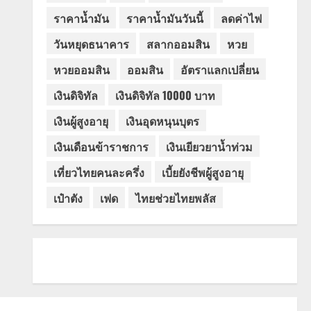
ราคาน้ำมัน
ราคาน้ำมันวันนี้
ลดค่าไฟ
วันหยุดธนาคาร
สลากออมสิน
หวย
หวยออมสิน
ออมสิน
อัตราแลกเปลี่ยน
เงินดิจิทัล
เงินดิจิทัล 10000 บาท
เงินผู้สูงอายุ
เงินอุดหนุนบุตร
เงินเดือนข้าราชการ
เงินเยียวยาน้ำท่วม
เที่ยวไทยคนละครึ่ง
เบี้ยยังชีพผู้สูงอายุ
เป๋าตัง
เฟด
ไทยช่วยไทยพลัส