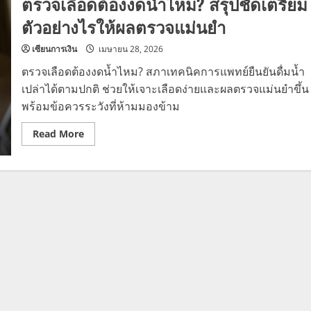
ตรวจเลือดต้องงดน้ำไหม? สรุปชัดเตรียม
ตัวอย่างไรให้ผลตรวจแม่นยำ
เซียนการเงิน
เมษายน 28, 2026
ตรวจเลือดต้องงดน้ำไหม? สภาเทคนิคการแพทย์ยืนยันดื่มน้ำ
เปล่าได้ตามปกติ ช่วยให้เจาะเลือดง่ายและผลตรวจแม่นยำขึ้น
พร้อมข้อควรระวังที่ห้ามมองข้าม
Read
Read More
more
about
ตรวจ
เลือด
ต้อง
งด
น้ำ
ไหม?
สรุป
ชัด
เตรียม
ตัวอย่าง
ไร
ให้
ผล
ตรวจ
แม่นยำ