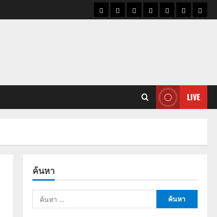
ราคา
แนว
ข่าว
ข่าว
ดูด
ที่
ผู้ชา
น้ำมัน
โน้ม
วัน
ดารา
วง
เที่ยว
ราคา
นี้
ทอง
LIVE
ค้นหา
ค้นหา
สำหรับ: