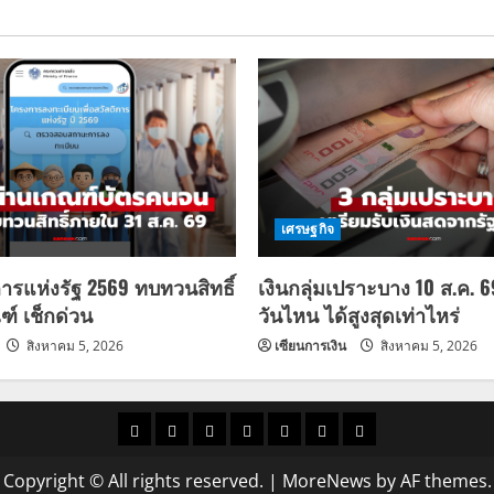
เศรษฐกิจ
การแห่งรัฐ 2569 ทบทวนสิทธิ์
เงินกลุ่มเปราะบาง 10 ส.ค. 
ฑ์ เช็กด่วน
วันไหน ได้สูงสุดเท่าไหร่
สิงหาคม 5, 2026
เซียนการเงิน
สิงหาคม 5, 2026
ราคา
แนว
ข่าว
ข่าว
ดูด
ที่
ผู้ชาย
น้ำมัน
โน้ม
วัน
ดารา
วง
เที่ยว
Copyright © All rights reserved.
|
MoreNews
by AF themes.
ราคา
นี้