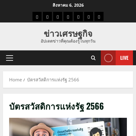
Skip
สิงหาคม 6, 2026
to
ราคา
แนว
ข่าว
ข่าว
ดูด
ที่
ผู้ชาย
content
น้ำมัน
โน้ม
วัน
ดารา
วง
เที่ยว
ข่าวเศรษฐกิจ
ราคา
นี้
อัปเดตข่าวที่คุณต้องรู้ในทุกวัน
ทอง
LIVE
Primary
Menu
Home
บัตรสวัสดิการแห่งรัฐ 2566
บัตรสวัสดิการแห่งรัฐ 2566