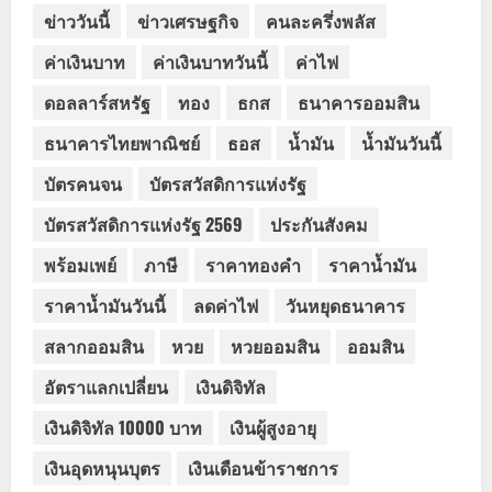
ข่าววันนี้
ข่าวเศรษฐกิจ
คนละครึ่งพลัส
ค่าเงินบาท
ค่าเงินบาทวันนี้
ค่าไฟ
ดอลลาร์สหรัฐ
ทอง
ธกส
ธนาคารออมสิน
ธนาคารไทยพาณิชย์
ธอส
น้ำมัน
น้ำมันวันนี้
บัตรคนจน
บัตรสวัสดิการแห่งรัฐ
บัตรสวัสดิการแห่งรัฐ 2569
ประกันสังคม
พร้อมเพย์
ภาษี
ราคาทองคำ
ราคาน้ำมัน
ราคาน้ำมันวันนี้
ลดค่าไฟ
วันหยุดธนาคาร
สลากออมสิน
หวย
หวยออมสิน
ออมสิน
อัตราแลกเปลี่ยน
เงินดิจิทัล
เงินดิจิทัล 10000 บาท
เงินผู้สูงอายุ
เงินอุดหนุนบุตร
เงินเดือนข้าราชการ