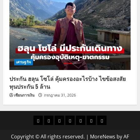
เศรษฐกิจ
ประกัน ฮลุน โซโล่ คุ้มครองอะไรบ้าง ไขข้อสงสัย
ทุนประกัน 5 ล้าน
เซียนการเงิน
กรกฎาคม 31, 2026
ราคา
แนว
ข่าว
ข่าว
ดูด
ที่
ผู้ชาย
น้ำมัน
โน้ม
วัน
ดารา
วง
เที่ยว
Copyright © All rights reserved.
|
MoreNews
by AF
ราคา
นี้