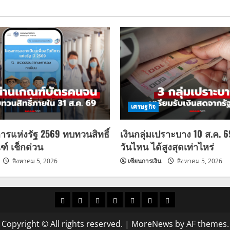
เศรษฐกิจ
การแห่งรัฐ 2569 ทบทวนสิทธิ์
เงินกลุ่มเปราะบาง 10 ส.ค. 
ฑ์ เช็กด่วน
วันไหน ได้สูงสุดเท่าไหร่
สิงหาคม 5, 2026
เซียนการเงิน
สิงหาคม 5, 2026
ราคา
แนว
ข่าว
ข่าว
ดูด
ที่
ผู้ชาย
น้ำมัน
โน้ม
วัน
ดารา
วง
เที่ยว
Copyright © All rights reserved.
|
MoreNews
by AF themes.
ราคา
นี้