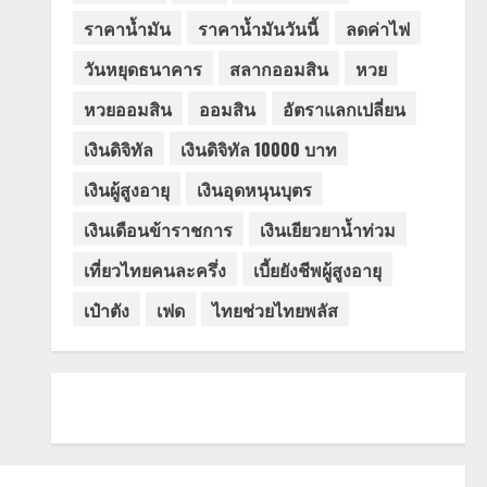
ราคาน้ำมัน
ราคาน้ำมันวันนี้
ลดค่าไฟ
วันหยุดธนาคาร
สลากออมสิน
หวย
หวยออมสิน
ออมสิน
อัตราแลกเปลี่ยน
เงินดิจิทัล
เงินดิจิทัล 10000 บาท
เงินผู้สูงอายุ
เงินอุดหนุนบุตร
เงินเดือนข้าราชการ
เงินเยียวยาน้ำท่วม
เที่ยวไทยคนละครึ่ง
เบี้ยยังชีพผู้สูงอายุ
เป๋าตัง
เฟด
ไทยช่วยไทยพลัส