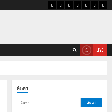
ราคา
แนว
ข่าว
ข่าว
ดูด
ที่
ผู้ชา
น้ำมัน
โน้ม
วัน
ดารา
วง
เที่ยว
ราคา
นี้
ทอง
LIVE
ค้นหา
ค้นหา
สำหรับ: