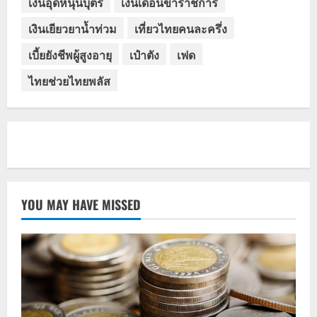
เงินอุดหนุนบุตร
เงินเดือนข้าราชการ
เงินเยียวยาน้ำท่วม
เที่ยวไทยคนละครึ่ง
เบี้ยยังชีพผู้สูงอายุ
เป๋าตัง
เฟด
ไทยช่วยไทยพลัส
YOU MAY HAVE MISSED