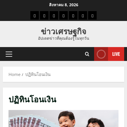
Skip
สิงหาคม 8, 2026
to
ราคา
แนว
ข่าว
ข่าว
ดูด
ที่
ผู้ชาย
content
น้ำมัน
โน้ม
วัน
ดารา
วง
เที่ยว
ข่าวเศรษฐกิจ
ราคา
นี้
อัปเดตข่าวที่คุณต้องรู้ในทุกวัน
ทอง
LIVE
Primary
Menu
Home
ปฏิทินโอนเงิน
ปฏิทินโอนเงิน