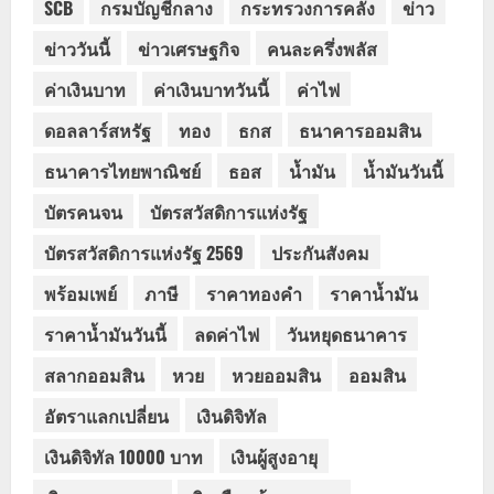
SCB
กรมบัญชีกลาง
กระทรวงการคลัง
ข่าว
ข่าววันนี้
ข่าวเศรษฐกิจ
คนละครึ่งพลัส
ค่าเงินบาท
ค่าเงินบาทวันนี้
ค่าไฟ
ดอลลาร์สหรัฐ
ทอง
ธกส
ธนาคารออมสิน
ธนาคารไทยพาณิชย์
ธอส
น้ำมัน
น้ำมันวันนี้
บัตรคนจน
บัตรสวัสดิการแห่งรัฐ
บัตรสวัสดิการแห่งรัฐ 2569
ประกันสังคม
พร้อมเพย์
ภาษี
ราคาทองคำ
ราคาน้ำมัน
ราคาน้ำมันวันนี้
ลดค่าไฟ
วันหยุดธนาคาร
สลากออมสิน
หวย
หวยออมสิน
ออมสิน
อัตราแลกเปลี่ยน
เงินดิจิทัล
เงินดิจิทัล 10000 บาท
เงินผู้สูงอายุ