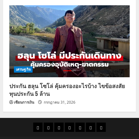
เศรษฐกิจ
ประกัน ฮลุน โซโล่ คุ้มครองอะไรบ้าง ไขข้อสงสัย
ทุนประกัน 5 ล้าน
เซียนการเงิน
กรกฎาคม 31, 2026
ราคา
แนว
ข่าว
ข่าว
ดูด
ที่
ผู้ชาย
น้ำมัน
โน้ม
วัน
ดารา
วง
เที่ยว