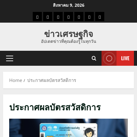
Skip
สิงหาคม 9, 2026
to
ราคา
แนว
ข่าว
ข่าว
ดูด
ที่
ผู้ชาย
content
น้ำมัน
โน้ม
วัน
ดารา
วง
เที่ยว
ข่าวเศรษฐกิจ
ราคา
นี้
อัปเดตข่าวที่คุณต้องรู้ในทุกวัน
ทอง
LIVE
Primary
Menu
Home
ประกาศผลบัตรสวัสดิการ
ประกาศผลบัตรสวัสดิการ