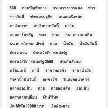
SCB
กรมบัญชีกลาง
กระทรวงการคลัง
ข่าว
ข่าววันนี้
ข่าวเศรษฐกิจ
คนละครึ่งพลัส
ค่าเงินบาท
ค่าเงินบาทวันนี้
ค่าไฟ
ดอลลาร์สหรัฐ
ทอง
ธกส
ธนาคารออมสิน
ธนาคารไทยพาณิชย์
ธอส
น้ำมัน
น้ำมันวันนี้
บัตรคนจน
บัตรสวัสดิการแห่งรัฐ
บัตรสวัสดิการแห่งรัฐ 2569
ประกันสังคม
พร้อมเพย์
ภาษี
ราคาทองคำ
ราคาน้ำมัน
ราคาน้ำมันวันนี้
ลดค่าไฟ
วันหยุดธนาคาร
สลากออมสิน
หวย
หวยออมสิน
ออมสิน
อัตราแลกเปลี่ยน
เงินดิจิทัล
เงินดิจิทัล 10000 บาท
เงินผู้สูงอายุ