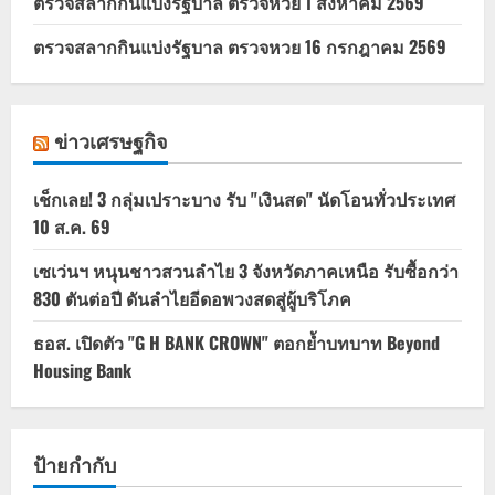
ตรวจสลากกินแบ่งรัฐบาล ตรวจหวย 1 สิงหาคม 2569
ตรวจสลากกินแบ่งรัฐบาล ตรวจหวย 16 กรกฎาคม 2569
ข่าวเศรษฐกิจ
เช็กเลย! 3 กลุ่มเปราะบาง รับ "เงินสด" นัดโอนทั่วประเทศ
10 ส.ค. 69
เซเว่นฯ หนุนชาวสวนลำไย 3 จังหวัดภาคเหนือ รับซื้อกว่า
830 ตันต่อปี ดันลำไยอีดอพวงสดสู่ผู้บริโภค
ธอส. เปิดตัว "G H BANK CROWN" ตอกย้ำบทบาท Beyond
Housing Bank
ป้ายกำกับ