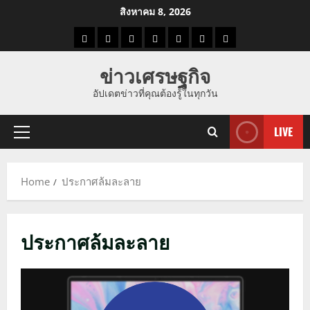
Skip
สิงหาคม 8, 2026
to
ราคา
แนว
ข่าว
ข่าว
ดูด
ที่
ผู้ชาย
content
น้ำมัน
โน้ม
วัน
ดารา
วง
เที่ยว
ข่าวเศรษฐกิจ
ราคา
นี้
อัปเดตข่าวที่คุณต้องรู้ในทุกวัน
ทอง
LIVE
Primary
Menu
Home
ประกาศล้มละลาย
ประกาศล้มละลาย