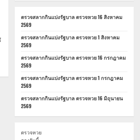
ตรวจสลากกินแบ่งรัฐบาล ตรวจหวย 16 สิงหาคม
2569
ตรวจสลากกินแบ่งรัฐบาล ตรวจหวย 1 สิงหาคม
ี
2569
ตรวจสลากกินแบ่งรัฐบาล ตรวจหวย 16 กรกฎาคม
2569
ตรวจสลากกินแบ่งรัฐบาล ตรวจหวย 1 กรกฎาคม
2569
ตรวจสลากกินแบ่งรัฐบาล ตรวจหวย 16 มิถุนายน
2569
ตรวจหวย