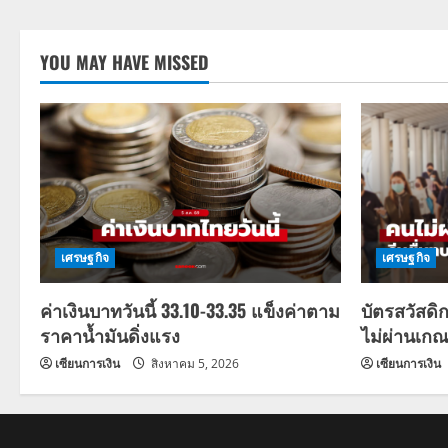
YOU MAY HAVE MISSED
เศรษฐกิจ
เศรษฐกิจ
ค่าเงินบาทวันนี้ 33.10-33.35 แข็งค่าตาม
บัตรสวัสดิ
ราคาน้ำมันดิ่งแรง
ไม่ผ่านเกณ
เซียนการเงิน
สิงหาคม 5, 2026
เซียนการเงิน