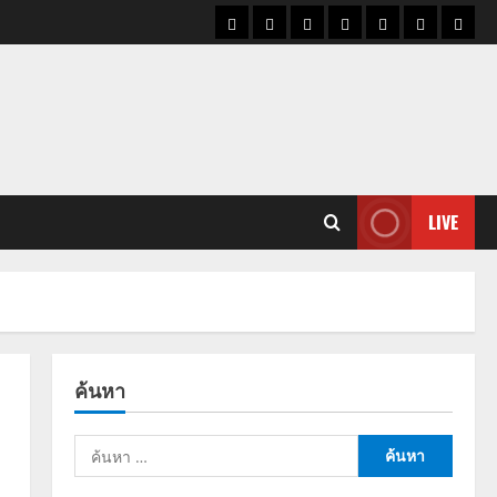
ราคา
แนว
ข่าว
ข่าว
ดูด
ที่
ผู้ชา
น้ำมัน
โน้ม
วัน
ดารา
วง
เที่ยว
ราคา
นี้
ทอง
LIVE
ค้นหา
ค้นหา
สำหรับ: