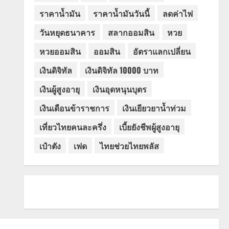
ราคาน้ำมัน
ราคาน้ำมันวันนี้
ลดค่าไฟ
วันหยุดธนาคาร
สลากออมสิน
หวย
หวยออมสิน
ออมสิน
อัตราแลกเปลี่ยน
เงินดิจิทัล
เงินดิจิทัล 10000 บาท
เงินผู้สูงอายุ
เงินอุดหนุนบุตร
เงินเดือนข้าราชการ
เงินเยียวยาน้ำท่วม
เที่ยวไทยคนละครึ่ง
เบี้ยยังชีพผู้สูงอายุ
เป๋าตัง
เฟด
ไทยช่วยไทยพลัส