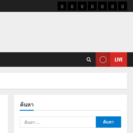
ราคา
แนว
ข่าว
ข่าว
ดูด
ที่
ผู้ชา
น้ำมัน
โน้ม
วัน
ดารา
วง
เที่ยว
ราคา
นี้
ทอง
LIVE
ค้นหา
ค้นหา
สำหรับ: