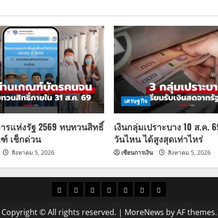
เศรษฐกิจ
การแห่งรัฐ 2569 ทบทวนสิทธิ์
เงินกลุ่มเปราะบาง 10 ส.ค. 
ฑ์ เช็กด่วน
วันไหน ได้สูงสุดเท่าไหร่
สิงหาคม 5, 2026
เซียนการเงิน
สิงหาคม 5, 2026
ราคา
แนว
ข่าว
ข่าว
ดูด
ที่
ผู้ชาย
น้ำมัน
โน้ม
วัน
ดารา
วง
เที่ยว
Copyright © All rights reserved.
|
MoreNews
by AF themes.
ราคา
นี้