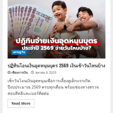
มอบ
ของ
ขวัญ
ปี
ใหม่
2569
ชู
นโยบาย
พม.ใกล้
คุณ
ช่วย
กลุ่ม
เปราะ
บาง
เศรษฐกิจ
ปฏิทินโอนเงินอุดหนุนบุตร 2569 เงินเข้าวันไหนบ้าง
เซียนการเงิน
ตุลาคม 8, 2025
เช็กวันโอนเงินอุดหนุนเพื่อการเลี้ยงดูเด็กแรกเกิด
ปีงบประมาณ 2569 ครบทุกเดือน พร้อมช่องทางตรวจ
สอบสิทธิและเบอร์ติดต่อ
Read
Read More
more
about