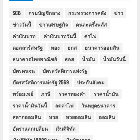
SCB
กรมบัญชีกลาง
กระทรวงการคลัง
ข่าว
ข่าววันนี้
ข่าวเศรษฐกิจ
คนละครึ่งพลัส
ค่าเงินบาท
ค่าเงินบาทวันนี้
ค่าไฟ
ดอลลาร์สหรัฐ
ทอง
ธกส
ธนาคารออมสิน
ธนาคารไทยพาณิชย์
ธอส
น้ำมัน
น้ำมันวันนี้
บัตรคนจน
บัตรสวัสดิการแห่งรัฐ
บัตรสวัสดิการแห่งรัฐ 2569
ประกันสังคม
พร้อมเพย์
ภาษี
ราคาทองคำ
ราคาน้ำมัน
ราคาน้ำมันวันนี้
ลดค่าไฟ
วันหยุดธนาคาร
สลากออมสิน
หวย
หวยออมสิน
ออมสิน
อัตราแลกเปลี่ยน
เงินดิจิทัล