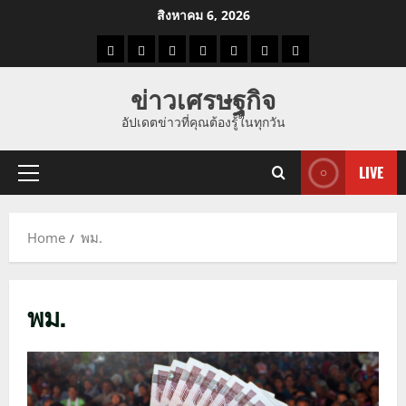
Skip
สิงหาคม 6, 2026
to
ราคา
แนว
ข่าว
ข่าว
ดูด
ที่
ผู้ชาย
content
น้ำมัน
โน้ม
วัน
ดารา
วง
เที่ยว
ข่าวเศรษฐกิจ
ราคา
นี้
อัปเดตข่าวที่คุณต้องรู้ในทุกวัน
ทอง
LIVE
Primary
Menu
Home
พม.
พม.