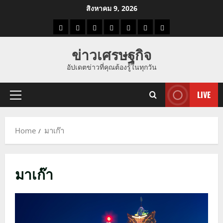
Skip
สิงหาคม 9, 2026
to
ราคา
แนว
ข่าว
ข่าว
ดูด
ที่
ผู้ชาย
content
น้ำมัน
โน้ม
วัน
ดารา
วง
เที่ยว
ข่าวเศรษฐกิจ
ราคา
นี้
อัปเดตข่าวที่คุณต้องรู้ในทุกวัน
ทอง
LIVE
Primary
Menu
Home
มาเก๊า
มาเก๊า