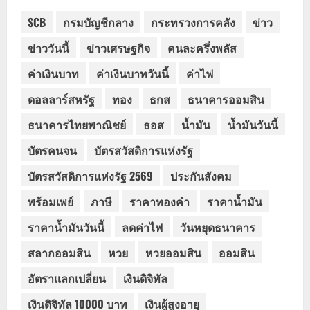
SCB
กรมบัญชีกลาง
กระทรวงการคลัง
ข่าว
ข่าววันนี้
ข่าวเศรษฐกิจ
คนละครึ่งพลัส
ค่าเงินบาท
ค่าเงินบาทวันนี้
ค่าไฟ
ดอลลาร์สหรัฐ
ทอง
ธกส
ธนาคารออมสิน
ธนาคารไทยพาณิชย์
ธอส
น้ำมัน
น้ำมันวันนี้
บัตรคนจน
บัตรสวัสดิการแห่งรัฐ
บัตรสวัสดิการแห่งรัฐ 2569
ประกันสังคม
พร้อมเพย์
ภาษี
ราคาทองคำ
ราคาน้ำมัน
ราคาน้ำมันวันนี้
ลดค่าไฟ
วันหยุดธนาคาร
สลากออมสิน
หวย
หวยออมสิน
ออมสิน
อัตราแลกเปลี่ยน
เงินดิจิทัล
เงินดิจิทัล 10000 บาท
เงินผู้สูงอายุ