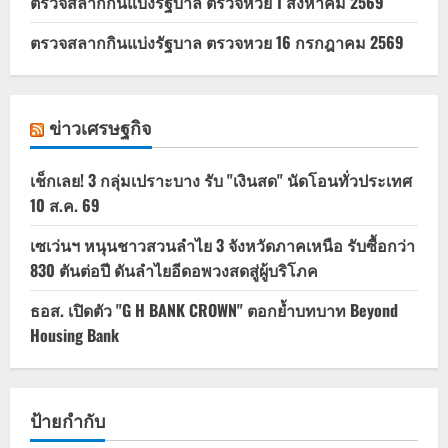
ตรวจสลากกินแบ่งรัฐบาล ตรวจหวย 1 สิงหาคม 2569
ตรวจสลากกินแบ่งรัฐบาล ตรวจหวย 16 กรกฎาคม 2569
ข่าวเศรษฐกิจ
เช็กเลย! 3 กลุ่มเปราะบาง รับ "เงินสด" นัดโอนทั่วประเทศ
10 ส.ค. 69
เซเว่นฯ หนุนชาวสวนลำไย 3 จังหวัดภาคเหนือ รับซื้อกว่า
830 ตันต่อปี ดันลำไยอีดอพวงสดสู่ผู้บริโภค
ธอส. เปิดตัว "G H BANK CROWN" ตอกย้ำบทบาท Beyond
Housing Bank
ป้ายกำกับ