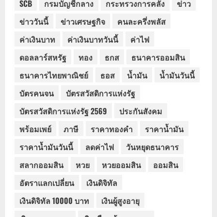
SCB
กรมบัญชีกลาง
กระทรวงการคลัง
ข่าว
ข่าววันนี้
ข่าวเศรษฐกิจ
คนละครึ่งพลัส
ค่าเงินบาท
ค่าเงินบาทวันนี้
ค่าไฟ
ดอลลาร์สหรัฐ
ทอง
ธกส
ธนาคารออมสิน
ธนาคารไทยพาณิชย์
ธอส
น้ำมัน
น้ำมันวันนี้
บัตรคนจน
บัตรสวัสดิการแห่งรัฐ
บัตรสวัสดิการแห่งรัฐ 2569
ประกันสังคม
พร้อมเพย์
ภาษี
ราคาทองคำ
ราคาน้ำมัน
ราคาน้ำมันวันนี้
ลดค่าไฟ
วันหยุดธนาคาร
สลากออมสิน
หวย
หวยออมสิน
ออมสิน
อัตราแลกเปลี่ยน
เงินดิจิทัล
เงินดิจิทัล 10000 บาท
เงินผู้สูงอายุ