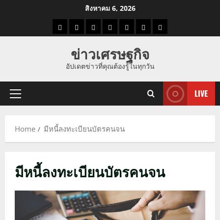
Skip
สิงหาคม 6, 2026
to
ราคา
แนว
ข่าว
ข่าว
ดูด
ที่
ผู้ชาย
content
น้ำมัน
โน้ม
วัน
ดารา
วง
เที่ยว
ข่าวเศรษฐกิจ
ราคา
นี้
อัปเดตข่าวที่คุณต้องรู้ในทุกวัน
ทอง
LIVE
Primary
Menu
Home
มีหนี้ลงทะเบียนบัตรคนจน
มีหนี้ลงทะเบียนบัตรคนจน