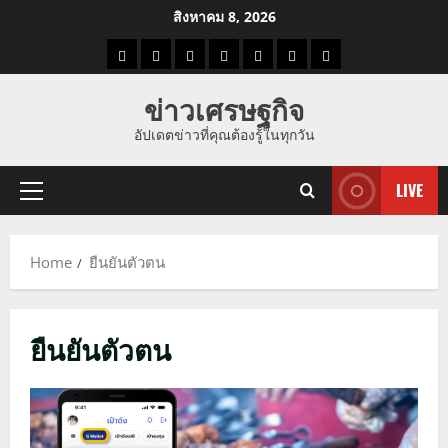
Skip
สิงหาคม 8, 2026
to
ราคา
แนว
ข่าว
ข่าว
ดูด
ที่
ผู้ชาย
content
น้ำมัน
โน้ม
วัน
ดารา
วง
เที่ยว
ข่าวเศรษฐกิจ
ราคา
นี้
อัปเดตข่าวที่คุณต้องรู้ในทุกวัน
ทอง
LIVE
Primary
Menu
Home
ยืนยันตัวตน
ยืนยันตัวตน