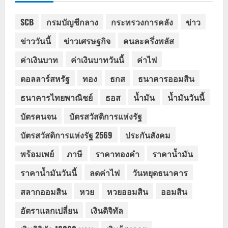
SCB
กรมบัญชีกลาง
กระทรวงการคลัง
ข่าว
ข่าววันนี้
ข่าวเศรษฐกิจ
คนละครึ่งพลัส
ค่าเงินบาท
ค่าเงินบาทวันนี้
ค่าไฟ
ดอลลาร์สหรัฐ
ทอง
ธกส
ธนาคารออมสิน
ธนาคารไทยพาณิชย์
ธอส
น้ำมัน
น้ำมันวันนี้
บัตรคนจน
บัตรสวัสดิการแห่งรัฐ
บัตรสวัสดิการแห่งรัฐ 2569
ประกันสังคม
พร้อมเพย์
ภาษี
ราคาทองคำ
ราคาน้ำมัน
ราคาน้ำมันวันนี้
ลดค่าไฟ
วันหยุดธนาคาร
สลากออมสิน
หวย
หวยออมสิน
ออมสิน
อัตราแลกเปลี่ยน
เงินดิจิทัล