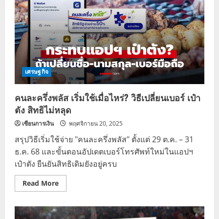
เศรษฐกิจ
คนละครึ่งพลัส เริ่มใช้เมื่อไหร่? วิธีเปลี่ยนเบอร์ เป๋า
ตัง สิทธิไม่หลุด
เซียนการเงิน
พฤศจิกายน 20, 2025
สรุปวิธีเริ่มใช้จ่าย "คนละครึ่งพลัส" ตั้งแต่ 29 ต.ค. – 31
ธ.ค. 68 และขั้นตอนอัปเดตเบอร์โทรศัพท์ใหม่ในแอปฯ
เป๋าตัง ยืนยันสิทธิเดิมยังอยู่ครบ
Read
Read More
more
about
คนละ
ครึ่ง
พลัส