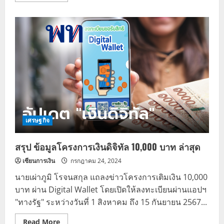
about
ด่วน!
ผู้
ถือ
บัตร
สวัสดิการ
แห่ง
รัฐ
เร่ง
ยืนยัน
ตัว
ตน
ภายใน
26
ธ.ค.นี้
เศรษฐกิจ
สรุป ข้อมูลโครงการเงินดิจิทัล 10,000 บาท ล่าสุด
เซียนการเงิน
กรกฎาคม 24, 2024
นายเผ่าภูมิ โรจนสกุล แถลงข่าวโครงการเติมเงิน 10,000
บาท ผ่าน Digital Wallet โดยเปิดให้ลงทะเบียนผ่านแอปฯ
"ทางรัฐ" ระหว่างวันที่ 1 สิงหาคม ถึง 15 กันยายน 2567...
Read
Read More