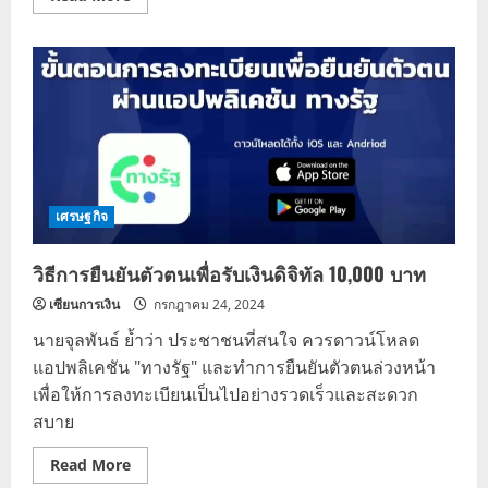
more
about
สรุป
ข้อมูล
โครงการ
เงิน
ดิจิทัล
10,000
บาท
ล่าสุด
เศรษฐกิจ
วิธีการยืนยันตัวตนเพื่อรับเงินดิจิทัล 10,000 บาท
เซียนการเงิน
กรกฎาคม 24, 2024
นายจุลพันธ์ ย้ำว่า ประชาชนที่สนใจ ควรดาวน์โหลด
แอปพลิเคชัน "ทางรัฐ" และทำการยืนยันตัวตนล่วงหน้า
เพื่อให้การลงทะเบียนเป็นไปอย่างรวดเร็วและสะดวก
สบาย
Read
Read More
more