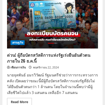
เริ่ม
ใช้
เมื่อ
ไหร่?
วิธี
เปลี่ยน
เบอร์
เป๋า
ตัง
สิทธิ
ไม่
หลุด
เศรษฐกิจ
ด่วน! ผู้ถือบัตรสวัสดิการแห่งรัฐเร่งยืนยันตัวตน
ภายใน 26 ธ.ค.นี้
เซียนการเงิน
พฤศจิกายน 22, 2024
นายจุลพันธ์ อมรวิวัฒน์ รัฐมนตรีช่วยว่าการกระทรวงการ
คลัง เปิดเผยว่าขณะนี้มีผู้ถือบัตรสวัสดิการแห่งรัฐที่ยังไม่
ได้ยืนยันตัวตนกว่า 1 ล้านคน โดยในจำนวนนี้พบว่ามีผู้
เสียชีวิตไปแล้ว 3 แสนคน เหลืออีก 7 แสนคน
Read
Read More
more