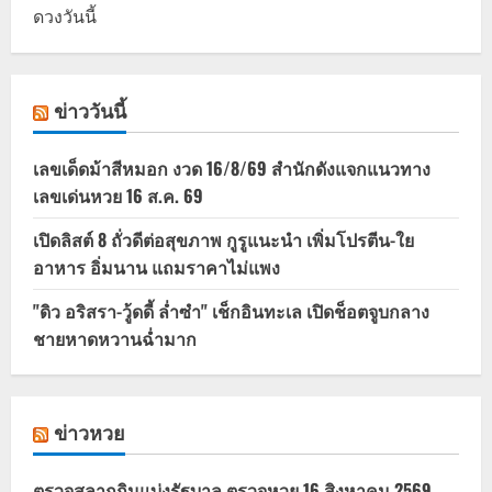
ดวงวันนี้
ข่าววันนี้
เลขเด็ดม้าสีหมอก งวด 16/8/69 สำนักดังแจกแนวทาง
เลขเด่นหวย 16 ส.ค. 69
เปิดลิสต์ 8 ถั่วดีต่อสุขภาพ กูรูแนะนำ เพิ่มโปรตีน-ใย
อาหาร อิ่มนาน แถมราคาไม่แพง
"ดิว อริสรา-วู้ดดี้ ล่ำซำ" เช็กอินทะเล เปิดช็อตจูบกลาง
ชายหาดหวานฉ่ำมาก
ข่าวหวย
ตรวจสลากกินแบ่งรัฐบาล ตรวจหวย 16 สิงหาคม 2569