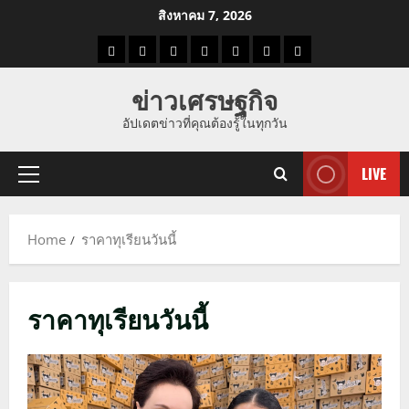
Skip
สิงหาคม 7, 2026
to
ราคา
แนว
ข่าว
ข่าว
ดูด
ที่
ผู้ชาย
content
น้ำมัน
โน้ม
วัน
ดารา
วง
เที่ยว
ข่าวเศรษฐกิจ
ราคา
นี้
อัปเดตข่าวที่คุณต้องรู้ในทุกวัน
ทอง
LIVE
Primary
Menu
Home
ราคาทุเรียนวันนี้
ราคาทุเรียนวันนี้