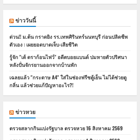
ข่าววันนี้
ด่วน!! ม.ต้น กราดยิง รร.เทพศิรินทร์นนทบุรี ก่อนปลิดชีพ
ตัวเอง : เผยยอดบาดเจ็บ-เสียชีวิต
รู้จัก "เต้ ดราก้อนไฟว์" อดีตบอยแบนด์ ปมหายตัวปริศนา
หลังปั่นจักรยานออกจากบ้านพัก
เฉลยแล้ว "กระดาษ A4" ใส่ในช่องฟรีซตู้เย็น ไม่ได้ช่วยดู
กลิ่น แล้วช่วยแก้ปัญหาอะไร?!
ข่าวหวย
ตรวจสลากกินแบ่งรัฐบาล ตรวจหวย 16 สิงหาคม 2569