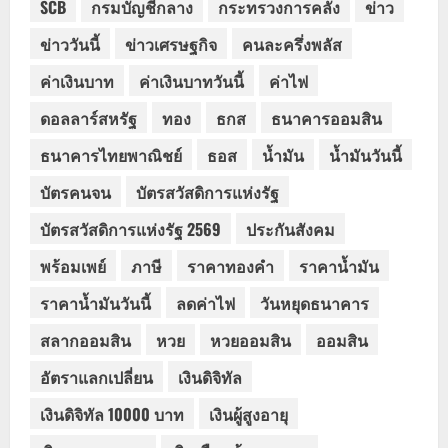
SCB
กรมบัญชีกลาง
กระทรวงการคลัง
ข่าว
ข่าววันนี้
ข่าวเศรษฐกิจ
คนละครึ่งพลัส
ค่าเงินบาท
ค่าเงินบาทวันนี้
ค่าไฟ
ดอลลาร์สหรัฐ
ทอง
ธกส
ธนาคารออมสิน
ธนาคารไทยพาณิชย์
ธอส
น้ำมัน
น้ำมันวันนี้
บัตรคนจน
บัตรสวัสดิการแห่งรัฐ
บัตรสวัสดิการแห่งรัฐ 2569
ประกันสังคม
พร้อมเพย์
ภาษี
ราคาทองคำ
ราคาน้ำมัน
ราคาน้ำมันวันนี้
ลดค่าไฟ
วันหยุดธนาคาร
สลากออมสิน
หวย
หวยออมสิน
ออมสิน
อัตราแลกเปลี่ยน
เงินดิจิทัล
เงินดิจิทัล 10000 บาท
เงินผู้สูงอายุ