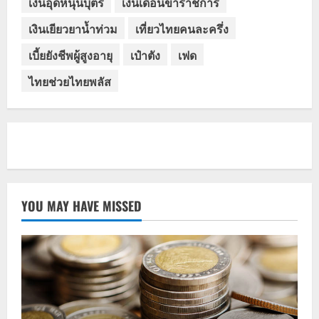
เงินอุดหนุนบุตร
เงินเดือนข้าราชการ
เงินเยียวยาน้ำท่วม
เที่ยวไทยคนละครึ่ง
เบี้ยยังชีพผู้สูงอายุ
เป๋าตัง
เฟด
ไทยช่วยไทยพลัส
YOU MAY HAVE MISSED