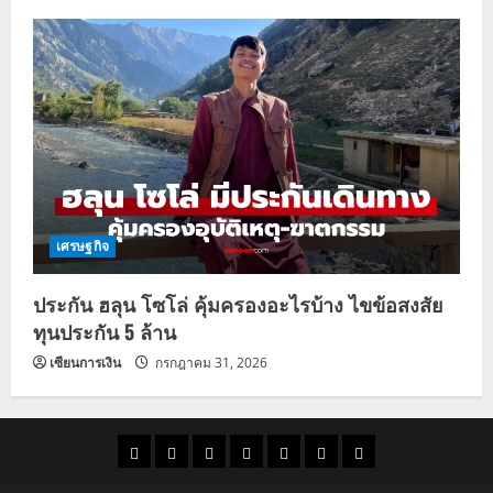
เศรษฐกิจ
ประกัน ฮลุน โซโล่ คุ้มครองอะไรบ้าง ไขข้อสงสัย
ทุนประกัน 5 ล้าน
เซียนการเงิน
กรกฎาคม 31, 2026
ราคา
แนว
ข่าว
ข่าว
ดูด
ที่
ผู้ชาย
น้ำมัน
โน้ม
วัน
ดารา
วง
เที่ยว