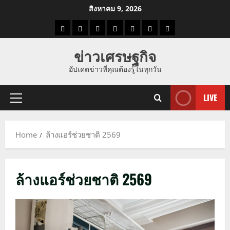
Skip
สิงหาคม 9, 2026
to
ราคา
แนว
ข่าว
ข่าว
ดูด
ที่
ผู้ชาย
content
น้ำมัน
โน้ม
วัน
ดารา
วง
เที่ยว
ข่าวเศรษฐกิจ
ราคา
นี้
อัปเดตข่าวที่คุณต้องรู้ในทุกวัน
ทอง
LIVE
Primary
Menu
Home
ล้างแอร์ช่วยชาติ 2569
ล้างแอร์ช่วยชาติ 2569