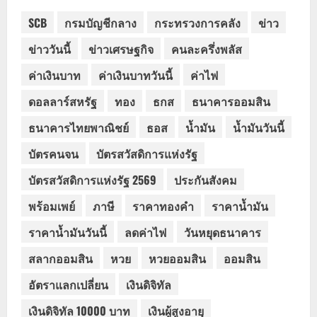
SCB
กรมบัญชีกลาง
กระทรวงการคลัง
ข่าว
ข่าววันนี้
ข่าวเศรษฐกิจ
คนละครึ่งพลัส
ค่าเงินบาท
ค่าเงินบาทวันนี้
ค่าไฟ
ดอลลาร์สหรัฐ
ทอง
ธกส
ธนาคารออมสิน
ธนาคารไทยพาณิชย์
ธอส
น้ำมัน
น้ำมันวันนี้
บัตรคนจน
บัตรสวัสดิการแห่งรัฐ
บัตรสวัสดิการแห่งรัฐ 2569
ประกันสังคม
พร้อมเพย์
ภาษี
ราคาทองคำ
ราคาน้ำมัน
ราคาน้ำมันวันนี้
ลดค่าไฟ
วันหยุดธนาคาร
สลากออมสิน
หวย
หวยออมสิน
ออมสิน
อัตราแลกเปลี่ยน
เงินดิจิทัล
เงินดิจิทัล 10000 บาท
เงินผู้สูงอายุ