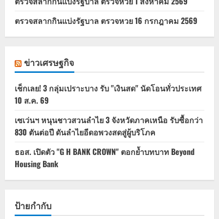
ตรวจสลากกินแบ่งรัฐบาล ตรวจหวย 1 สิงหาคม 2569
ตรวจสลากกินแบ่งรัฐบาล ตรวจหวย 16 กรกฎาคม 2569
ข่าวเศรษฐกิจ
เช็กเลย! 3 กลุ่มเปราะบาง รับ "เงินสด" นัดโอนทั่วประเทศ
10 ส.ค. 69
เซเว่นฯ หนุนชาวสวนลำไย 3 จังหวัดภาคเหนือ รับซื้อกว่า
830 ตันต่อปี ดันลำไยอีดอพวงสดสู่ผู้บริโภค
ธอส. เปิดตัว "G H BANK CROWN" ตอกย้ำบทบาท Beyond
Housing Bank
ป้ายกำกับ