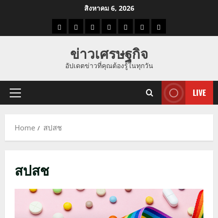
Skip
สิงหาคม 6, 2026
to
ราคา
แนว
ข่าว
ข่าว
ดูด
ที่
ผู้ชาย
content
น้ำมัน
โน้ม
วัน
ดารา
วง
เที่ยว
ข่าวเศรษฐกิจ
ราคา
นี้
อัปเดตข่าวที่คุณต้องรู้ในทุกวัน
ทอง
LIVE
Primary
Menu
Home
สปสช
สปสช