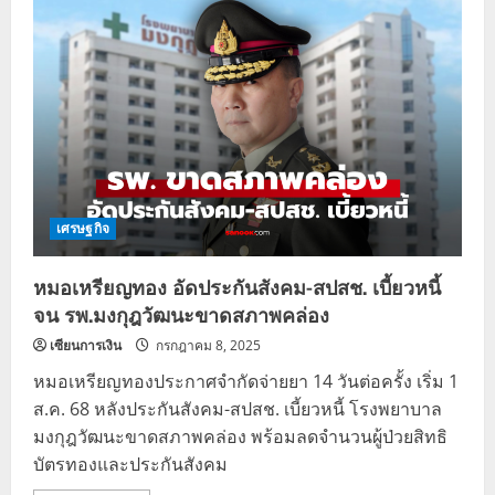
สปสช.
ไฟ
เขียว
“ฮอร์โมน
ยืนยัน
เพศ
สภาพ”
เข้า
เป็น
สิทธิ
ประโยชน์
บัตร
ทอง
เศรษฐกิจ
หมอเหรียญทอง อัดประกันสังคม-สปสช. เบี้ยวหนี้
จน รพ.มงกุฎวัฒนะขาดสภาพคล่อง
เซียนการเงิน
กรกฎาคม 8, 2025
หมอเหรียญทองประกาศจำกัดจ่ายยา 14 วันต่อครั้ง เริ่ม 1
ส.ค. 68 หลังประกันสังคม-สปสช. เบี้ยวหนี้ โรงพยาบาล
มงกุฎวัฒนะขาดสภาพคล่อง พร้อมลดจำนวนผู้ป่วยสิทธิ
บัตรทองและประกันสังคม