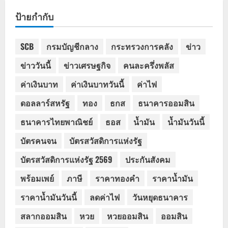
ป้ายกำกับ
SCB
กรมบัญชีกลาง
กระทรวงการคลัง
ข่าว
ข่าววันนี้
ข่าวเศรษฐกิจ
คนละครึ่งพลัส
ค่าเงินบาท
ค่าเงินบาทวันนี้
ค่าไฟ
ดอลลาร์สหรัฐ
ทอง
ธกส
ธนาคารออมสิน
ธนาคารไทยพาณิชย์
ธอส
น้ำมัน
น้ำมันวันนี้
บัตรคนจน
บัตรสวัสดิการแห่งรัฐ
บัตรสวัสดิการแห่งรัฐ 2569
ประกันสังคม
พร้อมเพย์
ภาษี
ราคาทองคำ
ราคาน้ำมัน
ราคาน้ำมันวันนี้
ลดค่าไฟ
วันหยุดธนาคาร
สลากออมสิน
หวย
หวยออมสิน
ออมสิน