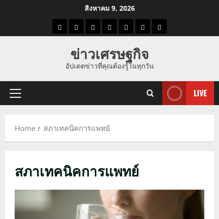
Skip
สิงหาคม 9, 2026
to
ราคา
แนว
ข่าว
ข่าว
ดูด
ที่
ผู้ชาย
content
น้ำมัน
โน้ม
วัน
ดารา
วง
เที่ยว
ข่าวเศรษฐกิจ
ราคา
นี้
อัปเดตข่าวที่คุณต้องรู้ในทุกวัน
ทอง
LIVE
Primary
Menu
Home
สภาเทคนิคการแพทย์
สภาเทคนิคการแพทย์