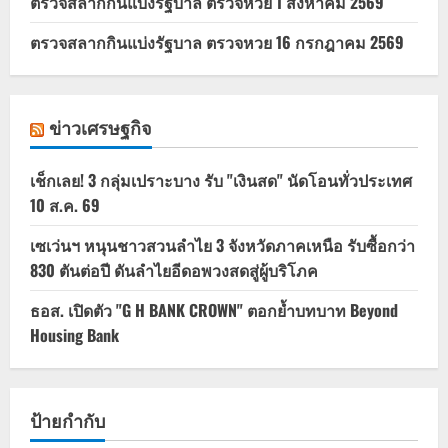
ตรวจสลากกินแบ่งรัฐบาล ตรวจหวย 1 สิงหาคม 2569
ตรวจสลากกินแบ่งรัฐบาล ตรวจหวย 16 กรกฎาคม 2569
ข่าวเศรษฐกิจ
เช็กเลย! 3 กลุ่มเปราะบาง รับ "เงินสด" นัดโอนทั่วประเทศ
10 ส.ค. 69
เซเว่นฯ หนุนชาวสวนลำไย 3 จังหวัดภาคเหนือ รับซื้อกว่า
830 ตันต่อปี ดันลำไยอีดอพวงสดสู่ผู้บริโภค
ธอส. เปิดตัว "G H BANK CROWN" ตอกย้ำบทบาท Beyond
Housing Bank
ป้ายกำกับ