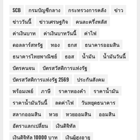
SCB
กรมบัญชีกลาง
กระทรวงการคลัง
ข่าว
ข่าววันนี้
ข่าวเศรษฐกิจ
คนละครึ่งพลัส
ค่าเงินบาท
ค่าเงินบาทวันนี้
ค่าไฟ
ดอลลาร์สหรัฐ
ทอง
ธกส
ธนาคารออมสิน
ธนาคารไทยพาณิชย์
ธอส
น้ำมัน
น้ำมันวันนี้
บัตรคนจน
บัตรสวัสดิการแห่งรัฐ
บัตรสวัสดิการแห่งรัฐ 2569
ประกันสังคม
พร้อมเพย์
ภาษี
ราคาทองคำ
ราคาน้ำมัน
ราคาน้ำมันวันนี้
ลดค่าไฟ
วันหยุดธนาคาร
สลากออมสิน
หวย
หวยออมสิน
ออมสิน
อัตราแลกเปลี่ยน
เงินดิจิทัล
เงินดิจิทัล 10000 บาท
เงินผู้สูงอายุ