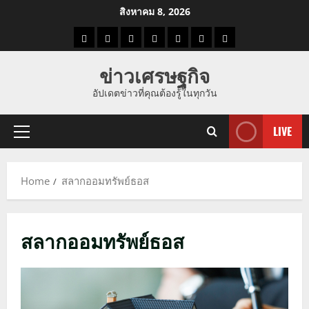
Skip
สิงหาคม 8, 2026
to
ราคา
แนว
ข่าว
ข่าว
ดูด
ที่
ผู้ชาย
content
น้ำมัน
โน้ม
วัน
ดารา
วง
เที่ยว
ข่าวเศรษฐกิจ
ราคา
นี้
อัปเดตข่าวที่คุณต้องรู้ในทุกวัน
ทอง
LIVE
Primary
Menu
Home
สลากออมทรัพย์ธอส
สลากออมทรัพย์ธอส