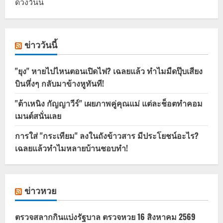
ดวงวันนี้
ข่าววันนี้
"ยุง" หายไปไหนตอนเปิดไฟ? เฉลยแล้ว ทำไมมืดปุ๊บเสียง
บินหึ่งๆ กลับมาข้างหูทันที!
"ต้าเหนิง กัญญาวีร์" เผยภาพคู่คุณแม่ แต่ละช็อตทำคอม
เมนต์สนั่นเลย
การใส่ "กระเทียม" ลงในถังข้าวสาร มีประโยชน์อะไร?
เฉลยแล้วทำไมหลายบ้านชอบทำ!
ข่าวหวย
ตรวจสลากกินแบ่งรัฐบาล ตรวจหวย 16 สิงหาคม 2569