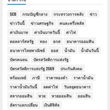
SCB
กรมบัญชีกลาง
กระทรวงการคลัง
ข่าว
ข่าววันนี้
ข่าวเศรษฐกิจ
คนละครึ่งพลัส
ค่าเงินบาท
ค่าเงินบาทวันนี้
ค่าไฟ
ดอลลาร์สหรัฐ
ทอง
ธกส
ธนาคารออมสิน
ธนาคารไทยพาณิชย์
ธอส
น้ำมัน
น้ำมันวันนี้
บัตรคนจน
บัตรสวัสดิการแห่งรัฐ
บัตรสวัสดิการแห่งรัฐ 2569
ประกันสังคม
พร้อมเพย์
ภาษี
ราคาทองคำ
ราคาน้ำมัน
ราคาน้ำมันวันนี้
ลดค่าไฟ
วันหยุดธนาคาร
สลากออมสิน
หวย
หวยออมสิน
ออมสิน
อัตราแลกเปลี่ยน
เงินดิจิทัล