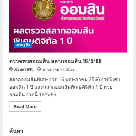
เศรษฐกิจ
ตรวจหวยออมสิน สลากออมสิน 16/5/66
เซียนการเงิน
พฤษภาคม 17, 2023
สลากออมสินพิเศษ งวด 16 พฤษภาคม 2566 งวดพิเศษ
ออมสิน 1 ปี และสลากออมสินพิเศษดิจิทัล 1 ปี หวย
ออมสิน งวดนี้ 16/5/66
Read
Read More
more
about
ตรวจ
หวย
ออมสิน
ค้นหา
สลาก
ออมสิน