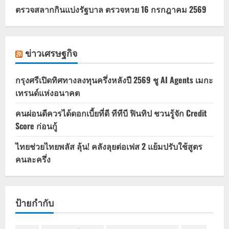
ตรวจสลากกินแบ่งรัฐบาล ตรวจหวย 16 กรกฎาคม 2569
ข่าวเศรษฐกิจ
กรุงศรีเปิดทิศทางลงทุนครึ่งหลังปี 2569 ชู AI Agents เมกะ
เทรนด์แห่งอนาคต
คนผ่อนดีควรได้ดอกเบี้ยที่ดี ทีทีบี ฟินทิป ชวนรู้จัก Credit
Score ก่อนกู้
ไทยช่วยไทยพลัส ลุ้น! คลังลุยต่อเฟส 2 แย้มปรับใช้สูตร
คนละครึ่ง
ป้ายกำกับ