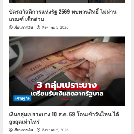
บัตรสวัสดิการแห่งรัฐ 2569 ทบทวนสิทธิ์ ไม่ผ่าน
เกณฑ์ เช็กด่วน
เซียนการเงิน
สิงหาคม 5, 2026
เศรษฐกิจ
เงินกลุ่มเปราะบาง 10 ส.ค. 69 โอนเข้าวันไหน ได้
สูงสุดเท่าไหร่
เซียนการเงิน
สิงหาคม 5, 2026