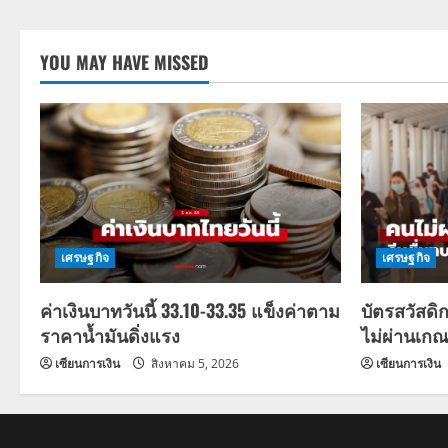
YOU MAY HAVE MISSED
เศรษฐกิจ
เศรษฐกิจ
ค่าเงินบาทวันนี้ 33.10-33.35 แข็งค่าตาม
บัตรสวัสดิ
ราคาน้ำมันดิ่งแรง
ไม่ผ่านเกณ
เซียนการเงิน
สิงหาคม 5, 2026
เซียนการเงิน