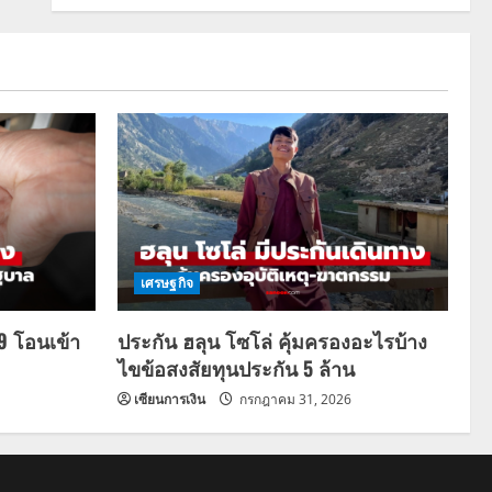
เศรษฐกิจ
69 โอนเข้า
ประกัน ฮลุน โซโล่ คุ้มครองอะไรบ้าง
ไขข้อสงสัยทุนประกัน 5 ล้าน
เซียนการเงิน
กรกฎาคม 31, 2026