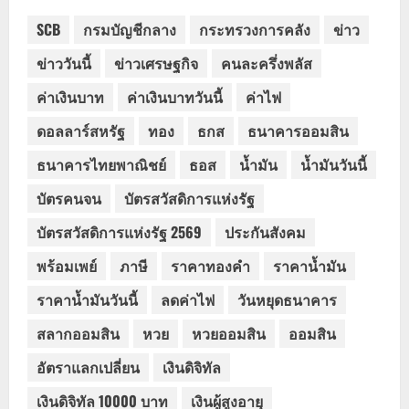
SCB
กรมบัญชีกลาง
กระทรวงการคลัง
ข่าว
ข่าววันนี้
ข่าวเศรษฐกิจ
คนละครึ่งพลัส
ค่าเงินบาท
ค่าเงินบาทวันนี้
ค่าไฟ
ดอลลาร์สหรัฐ
ทอง
ธกส
ธนาคารออมสิน
ธนาคารไทยพาณิชย์
ธอส
น้ำมัน
น้ำมันวันนี้
บัตรคนจน
บัตรสวัสดิการแห่งรัฐ
บัตรสวัสดิการแห่งรัฐ 2569
ประกันสังคม
พร้อมเพย์
ภาษี
ราคาทองคำ
ราคาน้ำมัน
ราคาน้ำมันวันนี้
ลดค่าไฟ
วันหยุดธนาคาร
สลากออมสิน
หวย
หวยออมสิน
ออมสิน
อัตราแลกเปลี่ยน
เงินดิจิทัล
เงินดิจิทัล 10000 บาท
เงินผู้สูงอายุ