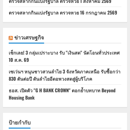
ตรวจสลากกินแบ่งรัฐบาล ตรวจหวย 1 สิงหาคม 2569
ตรวจสลากกินแบ่งรัฐบาล ตรวจหวย 16 กรกฎาคม 2569
ข่าวเศรษฐกิจ
เช็กเลย! 3 กลุ่มเปราะบาง รับ "เงินสด" นัดโอนทั่วประเทศ
10 ส.ค. 69
เซเว่นฯ หนุนชาวสวนลำไย 3 จังหวัดภาคเหนือ รับซื้อกว่า
830 ตันต่อปี ดันลำไยอีดอพวงสดสู่ผู้บริโภค
ธอส. เปิดตัว "G H BANK CROWN" ตอกย้ำบทบาท Beyond
Housing Bank
ป้ายกำกับ