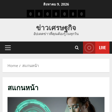
Skip
สิงหาคม 9, 2026
to
ราคา
แนว
ข่าว
ข่าว
ดูด
ที่
ผู้ชาย
content
น้ำมัน
โน้ม
วัน
ดารา
วง
เที่ยว
ข่าวเศรษฐกิจ
ราคา
นี้
อัปเดตข่าวที่คุณต้องรู้ในทุกวัน
ทอง
LIVE
Primary
Menu
Home
สแกนหน้า
สแกนหน้า