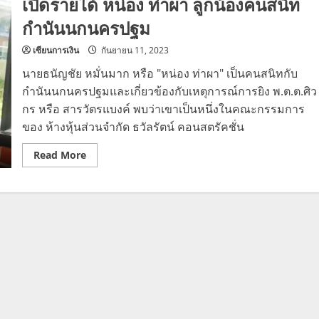
เปิดรายได้ หน่อง ท่าผา ลูกน้องคนสนิท
กำนันนกนครปฐม
เซียนการเงิน
กันยายน 11, 2023
นายธนัญชัย หมั่นมาก หรือ "หน่อง ท่าผา" เป็นคนสนิทกับ
กำนันนกนครปฐมและเกี่ยวข้องกับเหตุการณ์การยิง พ.ต.ต.ศิว
กร หรือ สารวัตรแบงค์ พบว่าเขาเป็นหนึ่งในคณะกรรมการ
ของ ห้างหุ้นส่วนจำกัด ธวัลรัตน์ คอนสตรัคชั่น
Read
Read More
more
about
เปิด
ราย
ได้
หน่อ
ง
ท่า
ผา
ลูก
น้อง
คน
สนิท
กำนัน
นก
นครปฐม