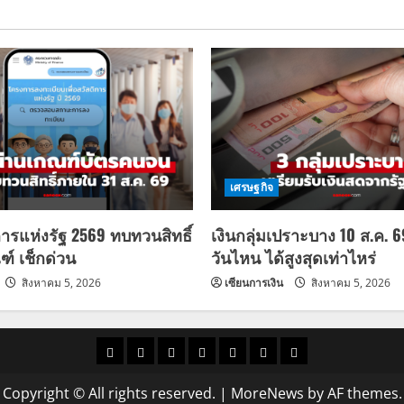
เศรษฐกิจ
การแห่งรัฐ 2569 ทบทวนสิทธิ์
เงินกลุ่มเปราะบาง 10 ส.ค. 
ฑ์ เช็กด่วน
วันไหน ได้สูงสุดเท่าไหร่
สิงหาคม 5, 2026
เซียนการเงิน
สิงหาคม 5, 2026
ราคา
แนว
ข่าว
ข่าว
ดูด
ที่
ผู้ชาย
น้ำมัน
โน้ม
วัน
ดารา
วง
เที่ยว
Copyright © All rights reserved.
|
MoreNews
by AF themes.
ราคา
นี้