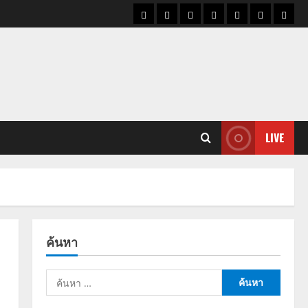
ราคา
แนว
ข่าว
ข่าว
ดูด
ที่
ผู้ชา
น้ำมัน
โน้ม
วัน
ดารา
วง
เที่ยว
ราคา
นี้
ทอง
LIVE
ค้นหา
ค้นหา
สำหรับ: