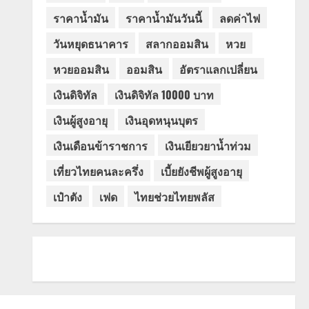
ราคาน้ำมัน
ราคาน้ำมันวันนี้
ลดค่าไฟ
วันหยุดธนาคาร
สลากออมสิน
หวย
หวยออมสิน
ออมสิน
อัตราแลกเปลี่ยน
เงินดิจิทัล
เงินดิจิทัล 10000 บาท
เงินผู้สูงอายุ
เงินอุดหนุนบุตร
เงินเดือนข้าราชการ
เงินเยียวยาน้ำท่วม
เที่ยวไทยคนละครึ่ง
เบี้ยยังชีพผู้สูงอายุ
เป๋าตัง
เฟด
ไทยช่วยไทยพลัส