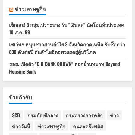
ข่าวเศรษฐกิจ
เช็กเลย! 3 กลุ่มเปราะบาง รับ "เงินสด" นัดโอนทั่วประเทศ
10 ส.ค. 69
เซเว่นฯ หนุนชาวสวนลำไย 3 จังหวัดภาคเหนือ รับซื้อกว่า
830 ตันต่อปี ดันลำไยอีดอพวงสดสู่ผู้บริโภค
ธอส. เปิดตัว "G H BANK CROWN" ตอกย้ำบทบาท Beyond
Housing Bank
ป้ายกำกับ
SCB
กรมบัญชีกลาง
กระทรวงการคลัง
ข่าว
ข่าววันนี้
ข่าวเศรษฐกิจ
คนละครึ่งพลัส