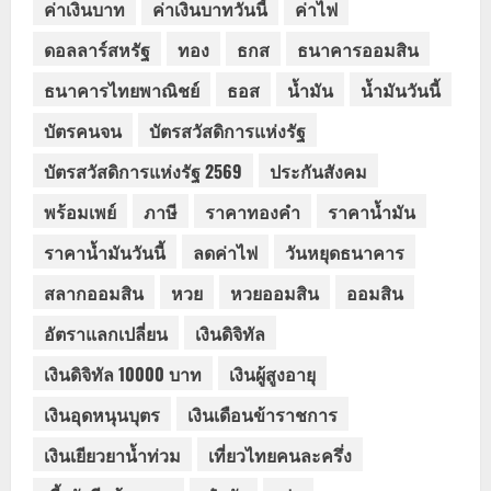
ค่าเงินบาท
ค่าเงินบาทวันนี้
ค่าไฟ
ดอลลาร์สหรัฐ
ทอง
ธกส
ธนาคารออมสิน
ธนาคารไทยพาณิชย์
ธอส
น้ำมัน
น้ำมันวันนี้
บัตรคนจน
บัตรสวัสดิการแห่งรัฐ
บัตรสวัสดิการแห่งรัฐ 2569
ประกันสังคม
พร้อมเพย์
ภาษี
ราคาทองคำ
ราคาน้ำมัน
ราคาน้ำมันวันนี้
ลดค่าไฟ
วันหยุดธนาคาร
สลากออมสิน
หวย
หวยออมสิน
ออมสิน
อัตราแลกเปลี่ยน
เงินดิจิทัล
เงินดิจิทัล 10000 บาท
เงินผู้สูงอายุ
เงินอุดหนุนบุตร
เงินเดือนข้าราชการ
เงินเยียวยาน้ำท่วม
เที่ยวไทยคนละครึ่ง