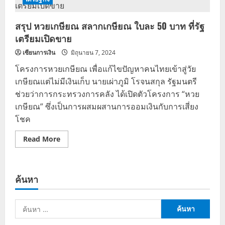
ให้
ซื้อ
ได้
สรุป หวยเกษียณ สลากเกษียณ ใบละ 50 บาท ที่รัฐ
ตั้งแต่
อายุ
เตรียมเปิดขาย
15
ปี
เซียนการเงิน
มิถุนายน 7, 2024
ขึ้น
ไป
โครงการหวยเกษียณ เพื่อแก้ไขปัญหาคนไทยเข้าสู่วัย
ขาย
ใบละ
เกษียณแต่ไม่มีเงินเก็บ นายเผ่าภูมิ โรจนสกุล รัฐมนตรี
50
บาท
ช่วยว่าการกระทรวงการคลัง ได้เปิดตัวโครงการ “หวย
ลุ้น
เงิน
เกษียณ” ซึ่งเป็นการผสมผสานการออมเงินกับการเสี่ยง
ล้าน
ทุก
โชค
วัน
ศุกร์
Read
Read More
more
about
สรุป
หวย
เกษียณ
ค้นหา
สลาก
เกษียณ
ใบละ
50
ค้นหา
บาท
ที่
สำหรับ:
รัฐ