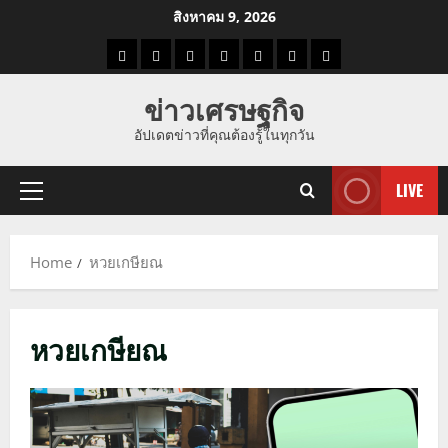
Skip
สิงหาคม 9, 2026
to
ราคา
แนว
ข่าว
ข่าว
ดูด
ที่
ผู้ชาย
content
น้ำมัน
โน้ม
วัน
ดารา
วง
เที่ยว
ข่าวเศรษฐกิจ
ราคา
นี้
อัปเดตข่าวที่คุณต้องรู้ในทุกวัน
ทอง
LIVE
Primary
Menu
Home
หวยเกษียณ
หวยเกษียณ