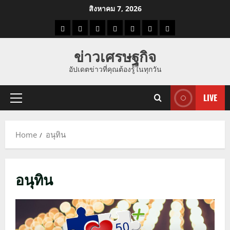
Skip
สิงหาคม 7, 2026
to
ราคา
แนว
ข่าว
ข่าว
ดูด
ที่
ผู้ชาย
content
น้ำมัน
โน้ม
วัน
ดารา
วง
เที่ยว
ข่าวเศรษฐกิจ
ราคา
นี้
อัปเดตข่าวที่คุณต้องรู้ในทุกวัน
ทอง
LIVE
Primary
Menu
Home
อนุทิน
อนุทิน