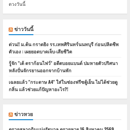
ดวงวันนี้
ข่าววันนี้
ด่วน!! ม.ต้น กราดยิง รร.เทพศิรินทร์นนทบุรี ก่อนปลิดชีพ
ตัวเอง : เผยยอดบาดเจ็บ-เสียชีวิต
รู้จัก "เต้ ดราก้อนไฟว์" อดีตบอยแบนด์ ปมหายตัวปริศนา
หลังปั่นจักรยานออกจากบ้านพัก
เฉลยแล้ว "กระดาษ A4" ใส่ในช่องฟรีซตู้เย็น ไม่ได้ช่วยดู
กลิ่น แล้วช่วยแก้ปัญหาอะไร?!
ข่าวหวย
ตรวจสลากกินแบ่งรัฐบาล ตรวจหวย 16 สิงหาคม 2569