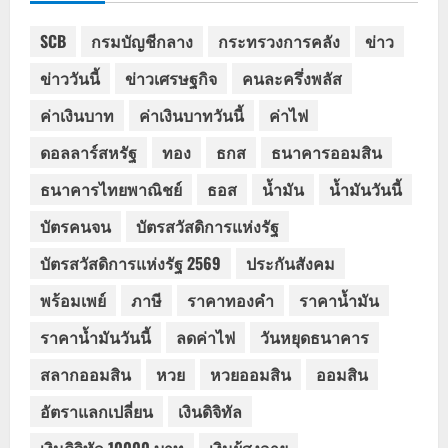
SCB
กรมบัญชีกลาง
กระทรวงการคลัง
ข่าว
ข่าววันนี้
ข่าวเศรษฐกิจ
คนละครึ่งพลัส
ค่าเงินบาท
ค่าเงินบาทวันนี้
ค่าไฟ
ดอลลาร์สหรัฐ
ทอง
ธกส
ธนาคารออมสิน
ธนาคารไทยพาณิชย์
ธอส
น้ำมัน
น้ำมันวันนี้
บัตรคนจน
บัตรสวัสดิการแห่งรัฐ
บัตรสวัสดิการแห่งรัฐ 2569
ประกันสังคม
พร้อมเพย์
ภาษี
ราคาทองคำ
ราคาน้ำมัน
ราคาน้ำมันวันนี้
ลดค่าไฟ
วันหยุดธนาคาร
สลากออมสิน
หวย
หวยออมสิน
ออมสิน
อัตราแลกเปลี่ยน
เงินดิจิทัล