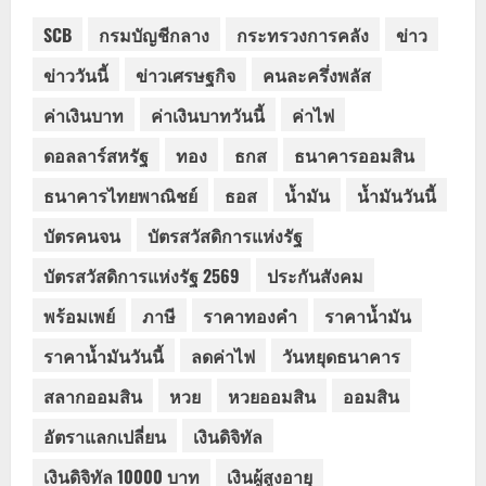
SCB
กรมบัญชีกลาง
กระทรวงการคลัง
ข่าว
ข่าววันนี้
ข่าวเศรษฐกิจ
คนละครึ่งพลัส
ค่าเงินบาท
ค่าเงินบาทวันนี้
ค่าไฟ
ดอลลาร์สหรัฐ
ทอง
ธกส
ธนาคารออมสิน
ธนาคารไทยพาณิชย์
ธอส
น้ำมัน
น้ำมันวันนี้
บัตรคนจน
บัตรสวัสดิการแห่งรัฐ
บัตรสวัสดิการแห่งรัฐ 2569
ประกันสังคม
พร้อมเพย์
ภาษี
ราคาทองคำ
ราคาน้ำมัน
ราคาน้ำมันวันนี้
ลดค่าไฟ
วันหยุดธนาคาร
สลากออมสิน
หวย
หวยออมสิน
ออมสิน
อัตราแลกเปลี่ยน
เงินดิจิทัล
เงินดิจิทัล 10000 บาท
เงินผู้สูงอายุ