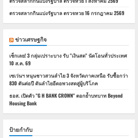
ตรวจสลากกินแบ่งรัฐบาล ตรวจหวย 1 สิงหาคม 2569
ตรวจสลากกินแบ่งรัฐบาล ตรวจหวย 16 กรกฎาคม 2569
ข่าวเศรษฐกิจ
เช็กเลย! 3 กลุ่มเปราะบาง รับ "เงินสด" นัดโอนทั่วประเทศ
10 ส.ค. 69
เซเว่นฯ หนุนชาวสวนลำไย 3 จังหวัดภาคเหนือ รับซื้อกว่า
830 ตันต่อปี ดันลำไยอีดอพวงสดสู่ผู้บริโภค
ธอส. เปิดตัว "G H BANK CROWN" ตอกย้ำบทบาท Beyond
Housing Bank
ป้ายกำกับ