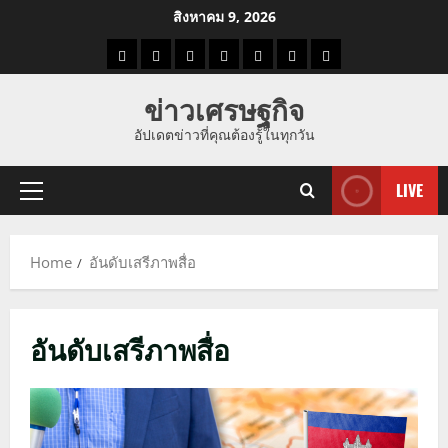
Skip
สิงหาคม 9, 2026
to
ราคา
แนว
ข่าว
ข่าว
ดูด
ที่
ผู้ชาย
content
น้ำมัน
โน้ม
วัน
ดารา
วง
เที่ยว
ข่าวเศรษฐกิจ
ราคา
นี้
อัปเดตข่าวที่คุณต้องรู้ในทุกวัน
ทอง
LIVE
Primary
Menu
Home
อันดับเสรีภาพสื่อ
อันดับเสรีภาพสื่อ