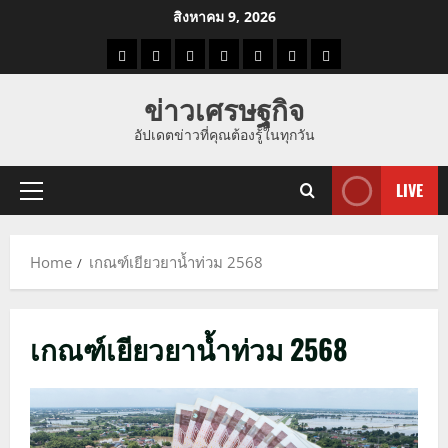
Skip
สิงหาคม 9, 2026
to
ราคา
แนว
ข่าว
ข่าว
ดูด
ที่
ผู้ชาย
content
น้ำมัน
โน้ม
วัน
ดารา
วง
เที่ยว
ข่าวเศรษฐกิจ
ราคา
นี้
อัปเดตข่าวที่คุณต้องรู้ในทุกวัน
ทอง
LIVE
Primary
Menu
Home
เกณฑ์เยียวยาน้ำท่วม 2568
เกณฑ์เยียวยาน้ำท่วม 2568