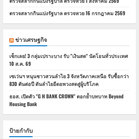
ตรวจสลากกินแบ่งรัฐบาล ตรวจหวย 1 สิงหาคม 2569
ตรวจสลากกินแบ่งรัฐบาล ตรวจหวย 16 กรกฎาคม 2569
ข่าวเศรษฐกิจ
เช็กเลย! 3 กลุ่มเปราะบาง รับ "เงินสด" นัดโอนทั่วประเทศ
10 ส.ค. 69
เซเว่นฯ หนุนชาวสวนลำไย 3 จังหวัดภาคเหนือ รับซื้อกว่า
830 ตันต่อปี ดันลำไยอีดอพวงสดสู่ผู้บริโภค
ธอส. เปิดตัว "G H BANK CROWN" ตอกย้ำบทบาท Beyond
Housing Bank
ป้ายกำกับ