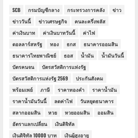
SCB
กรมบัญชีกลาง
กระทรวงการคลัง
ข่าว
ข่าววันนี้
ข่าวเศรษฐกิจ
คนละครึ่งพลัส
ค่าเงินบาท
ค่าเงินบาทวันนี้
ค่าไฟ
ดอลลาร์สหรัฐ
ทอง
ธกส
ธนาคารออมสิน
ธนาคารไทยพาณิชย์
ธอส
น้ำมัน
น้ำมันวันนี้
บัตรคนจน
บัตรสวัสดิการแห่งรัฐ
บัตรสวัสดิการแห่งรัฐ 2569
ประกันสังคม
พร้อมเพย์
ภาษี
ราคาทองคำ
ราคาน้ำมัน
ราคาน้ำมันวันนี้
ลดค่าไฟ
วันหยุดธนาคาร
สลากออมสิน
หวย
หวยออมสิน
ออมสิน
อัตราแลกเปลี่ยน
เงินดิจิทัล
เงินดิจิทัล 10000 บาท
เงินผู้สูงอายุ