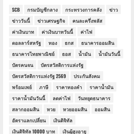
SCB
กรมบัญชีกลาง
กระทรวงการคลัง
ข่าว
ข่าววันนี้
ข่าวเศรษฐกิจ
คนละครึ่งพลัส
ค่าเงินบาท
ค่าเงินบาทวันนี้
ค่าไฟ
ดอลลาร์สหรัฐ
ทอง
ธกส
ธนาคารออมสิน
ธนาคารไทยพาณิชย์
ธอส
น้ำมัน
น้ำมันวันนี้
บัตรคนจน
บัตรสวัสดิการแห่งรัฐ
บัตรสวัสดิการแห่งรัฐ 2569
ประกันสังคม
พร้อมเพย์
ภาษี
ราคาทองคำ
ราคาน้ำมัน
ราคาน้ำมันวันนี้
ลดค่าไฟ
วันหยุดธนาคาร
สลากออมสิน
หวย
หวยออมสิน
ออมสิน
อัตราแลกเปลี่ยน
เงินดิจิทัล
เงินดิจิทัล 10000 บาท
เงินผู้สูงอายุ