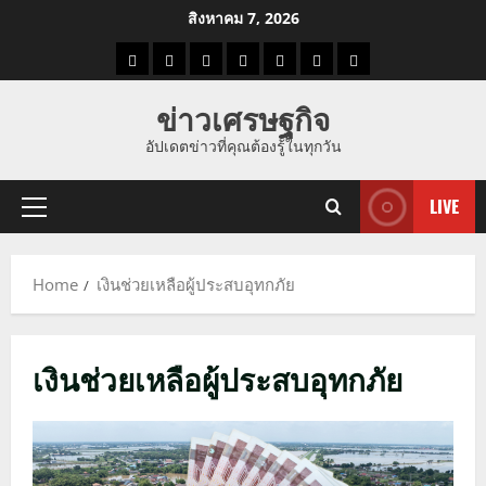
Skip
สิงหาคม 7, 2026
to
ราคา
แนว
ข่าว
ข่าว
ดูด
ที่
ผู้ชาย
content
น้ำมัน
โน้ม
วัน
ดารา
วง
เที่ยว
ข่าวเศรษฐกิจ
ราคา
นี้
อัปเดตข่าวที่คุณต้องรู้ในทุกวัน
ทอง
LIVE
Primary
Menu
Home
เงินช่วยเหลือผู้ประสบอุทกภัย
เงินช่วยเหลือผู้ประสบอุทกภัย