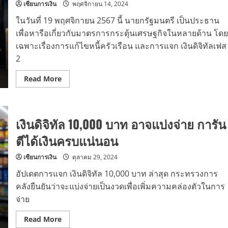
ที่
เซียนการเงิน
พฤศจิกายน 14, 2024
2
ในวันที่ 19 พฤศจิกายน 2567 นี้ นายกรัฐมนตรี เป็นประธาน
เพื่อหารือเกี่ยวกับมาตรการกระตุ้นเศรษฐกิจในหลายด้าน โดย
เฉพาะเรื่องการแก้ไขหนี้ครัวเรือน และการแจก เงินดิจิทัลเฟส
2
Read
Read More
more
about
จับตา
19
พ.ย.
เงินดิจิทัล 10,000 บาท อาจแบ่งจ่าย การัน
67
เตรียม
หารือ
ตีได้เงินครบแน่นอน
นโยบาย
“เงิน
ดิจิทัล
เซียนการเงิน
ตุลาคม 29, 2024
เฟส
2”
อัปเดตการแจก เงินดิจิทัล 10,000 บาท ล่าสุด กระทรวงการ
แจก
10,000
คลังยืนยันว่าจะแบ่งจ่ายเป็นงวดเพื่อเพิ่มความคล่องตัวในการ
บาท
จ่าย
Read
Read More
more