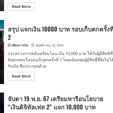
Read
Read More
more
about
สรุป
ข้อมูล
เงิน
สรุป แจกเงิน 10000 บาท รอบเก็บตกครั้งที
ดิจิทัล
10000
บาท
2
เฟส
2
แบบ
เซียนการเงิน
พฤศจิกายน 18, 2024
อัปเดต
ล่าสุด
กระทรวงการคลังเตรียมโอน เงิน 10,000 บาท ให้กับผู้มีสิทธิที่
ยังตกหล่นในรอบเก็บตกครั้งที่ 2 โดยเน้นกลุ่มผู้มีสิทธิ์ที่ยังไม่ได
รับเงิน ซึ่งประกอบด้วย
Read
Read More
more
about
สรุป
แจก
เงิน
จับตา 19 พ.ย. 67 เตรียมหารือนโยบาย
10000
บาท
รอบ
“เงินดิจิทัลเฟส 2” แจก 10,000 บาท
เก็บตก
ครั้ง