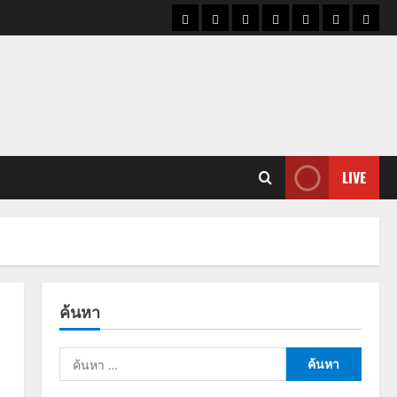
ราคา
แนว
ข่าว
ข่าว
ดูด
ที่
ผู้ชา
น้ำมัน
โน้ม
วัน
ดารา
วง
เที่ยว
ราคา
นี้
ทอง
LIVE
ค้นหา
ค้นหา
สำหรับ: