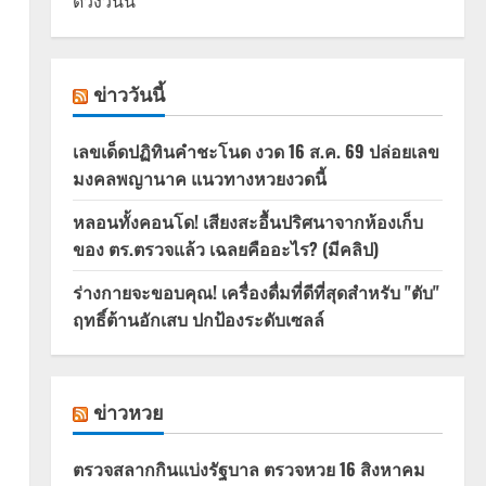
ดวงวันนี้
ข่าววันนี้
เลขเด็ดปฏิทินคำชะโนด งวด 16 ส.ค. 69 ปล่อยเลข
มงคลพญานาค แนวทางหวยงวดนี้
หลอนทั้งคอนโด! เสียงสะอื้นปริศนาจากห้องเก็บ
ของ ตร.ตรวจแล้ว เฉลยคืออะไร? (มีคลิป)
ร่างกายจะขอบคุณ! เครื่องดื่มที่ดีที่สุดสำหรับ "ตับ"
ฤทธิ์ต้านอักเสบ ปกป้องระดับเซลล์
ข่าวหวย
ตรวจสลากกินแบ่งรัฐบาล ตรวจหวย 16 สิงหาคม