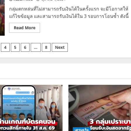
ทำ
บัตร
กลุ่มตกหล่นที่ไม่สามารถรับเงินได้ในครั้งแรก จะมีโอกาสให้
ใน
10
แก้ไขข้อมูล และสามารถรับเงินได้ใน 3 รอบการโอนซ้ำ ดังนี้
ต.ค.
67
Read
Read More
more
about
เงิน
10,000
4
5
6
…
8
Next
บาท
สำหรับ
คน
พิการ
กลุ่ม
ตกหล่น
โอน
เงิน
วัน
ไหน
และ
เงื่อนไข
การ
รับ
เงิน
เศรษฐกิจ