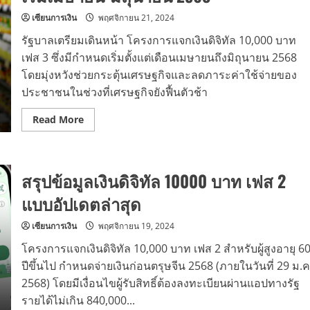
ผู้
เซียนการเงิน
พฤศจิกายน 21, 2024
สูง
อายุ
60
รัฐบาลเตรียมเดินหน้า โครงการแจกเงินดิจิทัล 10,000 บาท
ปี
เฟส 3 ซึ่งมีกำหนดเริ่มตั้งแต่เดือนเมษายนถึงมิถุนายน 2568
ขึ้น
ไป
โดยมุ่งหวังช่วยกระตุ้นเศรษฐกิจและลดภาระค่าใช้จ่ายของ
ประชาชนในช่วงที่เศรษฐกิจยังฟื้นตัวช้า
Read
Read More
more
about
อัปเดต
แจก
เงิน
สรุปข้อมูลเงินดิจิทัล 10000 บาท เฟส 2
ดิจิทัล
10,000
บาท
แบบอัปเดตล่าสุด
เฟส
3
เริ่ม
เซียนการเงิน
พฤศจิกายน 19, 2024
เมษายน-
มิถุนายน
โครงการแจกเงินดิจิทัล 10,000 บาท เฟส 2 สำหรับผู้สูงอายุ 6
2568
ปีขึ้นไป กำหนดจ่ายเงินก่อนตรุษจีน 2568 (ภายในวันที่ 29 ม.ค
2568) โดยมีเงื่อนไขผู้รับสิทธิ์ต้องลงทะเบียนผ่านแอปทางรัฐ
รายได้ไม่เกิน 840,000...