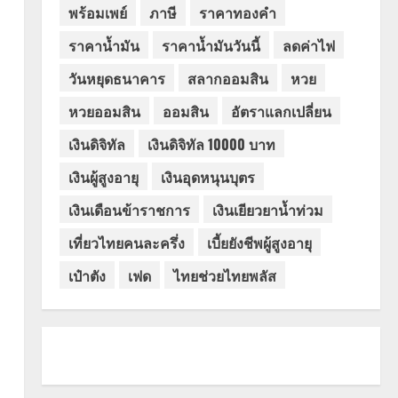
พร้อมเพย์
ภาษี
ราคาทองคำ
ราคาน้ำมัน
ราคาน้ำมันวันนี้
ลดค่าไฟ
วันหยุดธนาคาร
สลากออมสิน
หวย
หวยออมสิน
ออมสิน
อัตราแลกเปลี่ยน
เงินดิจิทัล
เงินดิจิทัล 10000 บาท
เงินผู้สูงอายุ
เงินอุดหนุนบุตร
เงินเดือนข้าราชการ
เงินเยียวยาน้ำท่วม
เที่ยวไทยคนละครึ่ง
เบี้ยยังชีพผู้สูงอายุ
เป๋าตัง
เฟด
ไทยช่วยไทยพลัส