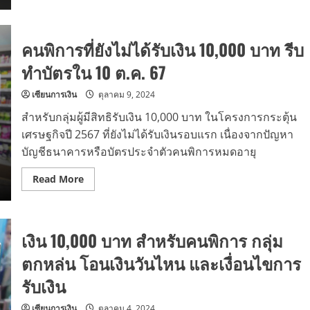
about
เงิน
ดิจิทัล
10,000
คนพิการที่ยังไม่ได้รับเงิน 10,000 บาท รีบ
บาท
อาจ
แบ่ง
ทำบัตรใน 10 ต.ค. 67
จ่าย
กา
รัน
เซียนการเงิน
ตุลาคม 9, 2024
ตี
ได้
สำหรับกลุ่มผู้มีสิทธิรับเงิน 10,000 บาท ในโครงการกระตุ้น
เงิน
ครบ
เศรษฐกิจปี 2567 ที่ยังไม่ได้รับเงินรอบแรก เนื่องจากปัญหา
แน่นอน
บัญชีธนาคารหรือบัตรประจำตัวคนพิการหมดอายุ
Read
Read More
more
about
คน
พิการ
ที่
เงิน 10,000 บาท สำหรับคนพิการ กลุ่ม
ยัง
ไม่
ได้
ตกหล่น โอนเงินวันไหน และเงื่อนไขการ
รับ
เงิน
รับเงิน
10,000
บาท
รีบ
เซียนการเงิน
ตุลาคม 4, 2024