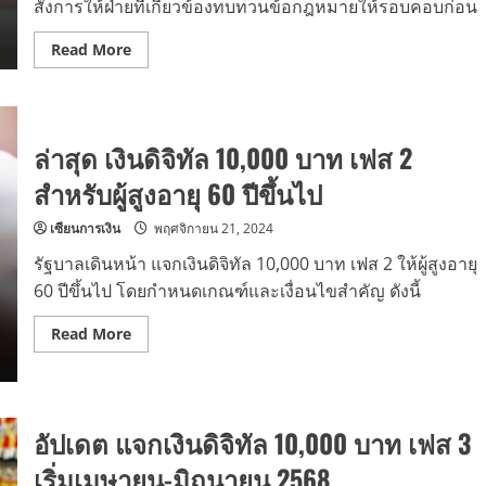
สั่งการให้ฝ่ายที่เกี่ยวข้องทบทวนข้อกฎหมายให้รอบคอบก่อน
Read
Read More
more
about
โครงการ
แจก
เงิน
ดิจิทัล
ล่าสุด เงินดิจิทัล 10,000 บาท เฟส 2
10000
บาท
สำหรับผู้สูงอายุ 60 ปีขึ้นไป
เฟส
2
ยัง
เซียนการเงิน
พฤศจิกายน 21, 2024
ไม่
เคาะ
รัฐบาลเดินหน้า แจกเงินดิจิทัล 10,000 บาท เฟส 2 ให้ผู้สูงอายุ
60 ปีขึ้นไป โดยกำหนดเกณฑ์และเงื่อนไขสำคัญ ดังนี้
Read
Read More
more
about
ล่าสุด
เงิน
ดิจิทัล
10,000
อัปเดต แจกเงินดิจิทัล 10,000 บาท เฟส 3
บาท
เฟส
เริ่มเมษายน-มิถุนายน 2568
2
สำหรับ