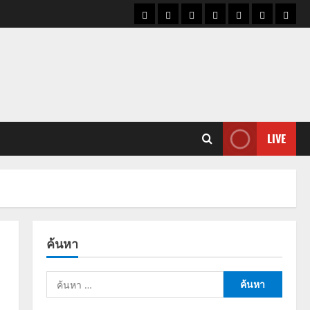
ราคา
แนว
ข่าว
ข่าว
ดูด
ที่
ผู้ชา
น้ำมัน
โน้ม
วัน
ดารา
วง
เที่ยว
ราคา
นี้
ทอง
LIVE
ค้นหา
ค้นหา
สำหรับ: