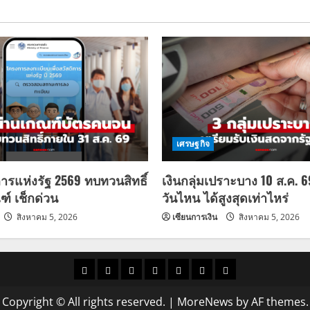
เศรษฐกิจ
การแห่งรัฐ 2569 ทบทวนสิทธิ์
เงินกลุ่มเปราะบาง 10 ส.ค. 
ฑ์ เช็กด่วน
วันไหน ได้สูงสุดเท่าไหร่
สิงหาคม 5, 2026
เซียนการเงิน
สิงหาคม 5, 2026
ราคา
แนว
ข่าว
ข่าว
ดูด
ที่
ผู้ชาย
น้ำมัน
โน้ม
วัน
ดารา
วง
เที่ยว
Copyright © All rights reserved.
|
MoreNews
by AF themes.
ราคา
นี้