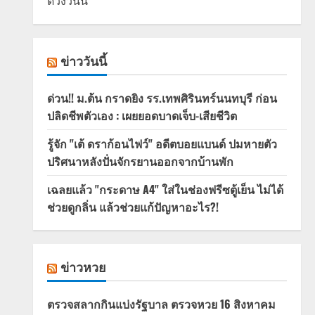
ดวงวันนี้
ข่าววันนี้
ด่วน!! ม.ต้น กราดยิง รร.เทพศิรินทร์นนทบุรี ก่อน
ปลิดชีพตัวเอง : เผยยอดบาดเจ็บ-เสียชีวิต
รู้จัก "เต้ ดราก้อนไฟว์" อดีตบอยแบนด์ ปมหายตัว
ปริศนาหลังปั่นจักรยานออกจากบ้านพัก
เฉลยแล้ว "กระดาษ A4" ใส่ในช่องฟรีซตู้เย็น ไม่ได้
ช่วยดูกลิ่น แล้วช่วยแก้ปัญหาอะไร?!
ข่าวหวย
ตรวจสลากกินแบ่งรัฐบาล ตรวจหวย 16 สิงหาคม