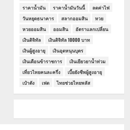
ราคาน้ำมัน
ราคาน้ำมันวันนี้
ลดค่าไฟ
วันหยุดธนาคาร
สลากออมสิน
หวย
หวยออมสิน
ออมสิน
อัตราแลกเปลี่ยน
เงินดิจิทัล
เงินดิจิทัล 10000 บาท
เงินผู้สูงอายุ
เงินอุดหนุนบุตร
เงินเดือนข้าราชการ
เงินเยียวยาน้ำท่วม
เที่ยวไทยคนละครึ่ง
เบี้ยยังชีพผู้สูงอายุ
เป๋าตัง
เฟด
ไทยช่วยไทยพลัส