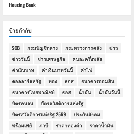
Housing Bank
ป้ายกำกับ
SCB
กรมบัญชีกลาง
กระทรวงการคลัง
ข่าว
ข่าววันนี้
ข่าวเศรษฐกิจ
คนละครึ่งพลัส
ค่าเงินบาท
ค่าเงินบาทวันนี้
ค่าไฟ
ดอลลาร์สหรัฐ
ทอง
ธกส
ธนาคารออมสิน
ธนาคารไทยพาณิชย์
ธอส
น้ำมัน
น้ำมันวันนี้
บัตรคนจน
บัตรสวัสดิการแห่งรัฐ
บัตรสวัสดิการแห่งรัฐ 2569
ประกันสังคม
พร้อมเพย์
ภาษี
ราคาทองคำ
ราคาน้ำมัน