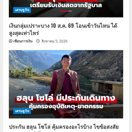
เศรษฐกิจ
เงินกลุ่มเปราะบาง 10 ส.ค. 69 โอนเข้าวันไหน ได้
สูงสุดเท่าไหร่
เซียนการเงิน
สิงหาคม 5, 2026
เศรษฐกิจ
ประกัน ฮลุน โซโล่ คุ้มครองอะไรบ้าง ไขข้อสงสัย