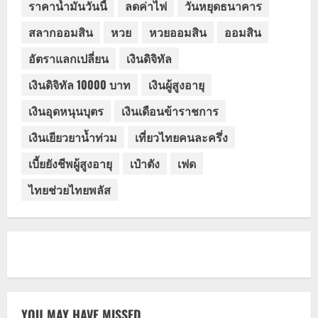
ราคาน้ำมันวันนี้
ลดค่าไฟ
วันหยุดธนาคาร
สลากออมสิน
หวย
หวยออมสิน
ออมสิน
อัตราแลกเปลี่ยน
เงินดิจิทัล
เงินดิจิทัล 10000 บาท
เงินผู้สูงอายุ
เงินอุดหนุนบุตร
เงินเดือนข้าราชการ
เงินเยียวยาน้ำท่วม
เที่ยวไทยคนละครึ่ง
เบี้ยยังชีพผู้สูงอายุ
เป๋าตัง
เฟด
ไทยช่วยไทยพลัส
YOU MAY HAVE MISSED