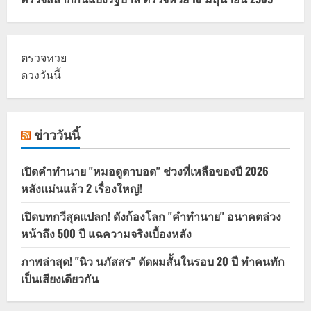
ตรวจหวย
ดวงวันนี้
ข่าววันนี้
เปิดคำทำนาย "หมอดูตาบอด" ช่วงที่เหลือของปี 2026
หลังแม่นแล้ว 2 เรื่องใหญ่!
เปิดบทกวีสุดแปลก! ดังก้องโลก "คำทำนาย" อนาคตล่วง
หน้าถึง 500 ปี แฉความจริงเบื้องหลัง
ภาพล่าสุด! "นิว นภัสสร" ตัดผมสั้นในรอบ 20 ปี ทำคนทัก
เป็นเสียงเดียวกัน