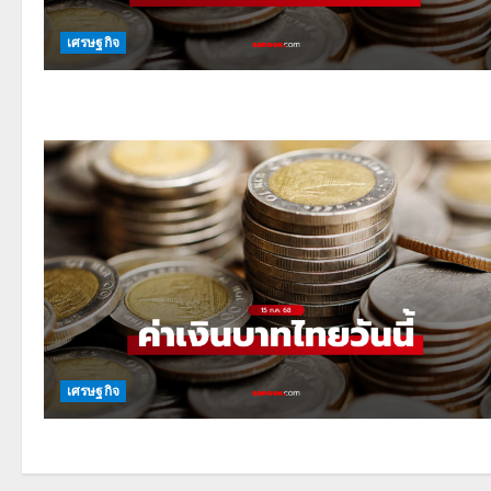
เศรษฐกิจ
เศรษฐกิจ