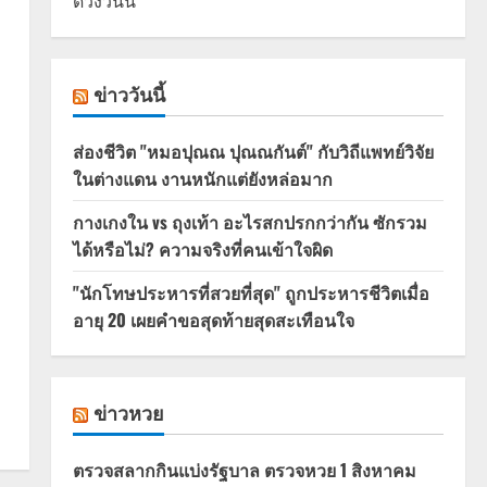
ดวงวันนี้
ข่าววันนี้
ส่องชีวิต "หมอปุณณ ปุณณกันต์" กับวิถีแพทย์วิจัย
ในต่างแดน งานหนักแต่ยังหล่อมาก
กางเกงใน vs ถุงเท้า อะไรสกปรกกว่ากัน ซักรวม
ได้หรือไม่? ความจริงที่คนเข้าใจผิด
"นักโทษประหารที่สวยที่สุด" ถูกประหารชีวิตเมื่อ
อายุ 20 เผยคำขอสุดท้ายสุดสะเทือนใจ
ข่าวหวย
ตรวจสลากกินแบ่งรัฐบาล ตรวจหวย 1 สิงหาคม