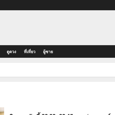
ดูดวง
ที่เที่ยว
ผู้ชาย