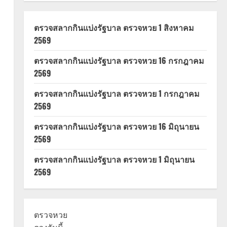
ตรวจสลากกินแบ่งรัฐบาล ตรวจหวย 1 สิงหาคม
2569
ตรวจสลากกินแบ่งรัฐบาล ตรวจหวย 16 กรกฎาคม
2569
ตรวจสลากกินแบ่งรัฐบาล ตรวจหวย 1 กรกฎาคม
2569
ตรวจสลากกินแบ่งรัฐบาล ตรวจหวย 16 มิถุนายน
2569
ตรวจสลากกินแบ่งรัฐบาล ตรวจหวย 1 มิถุนายน
2569
ตรวจหวย