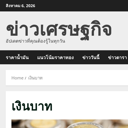
Skip
สิงหาคม 6, 2026
to
ข่าวเศรษฐกิจ
content
อัปเดตข่าวที่คุณต้องรู้ในทุกวัน
ราคาน้ำมัน
แนวโน้มราคาทอง
ข่าววันนี้
ข่าวดารา
Home
เงินบาท
เงินบาท