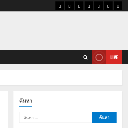
ราคา
แนว
ข่าว
ข่าว
ดูด
ที่
ผู้ชา
น้ำมัน
โน้ม
วัน
ดารา
วง
เที่ยว
ราคา
นี้
ทอง
LIVE
ค้นหา
ค้นหา
สำหรับ: