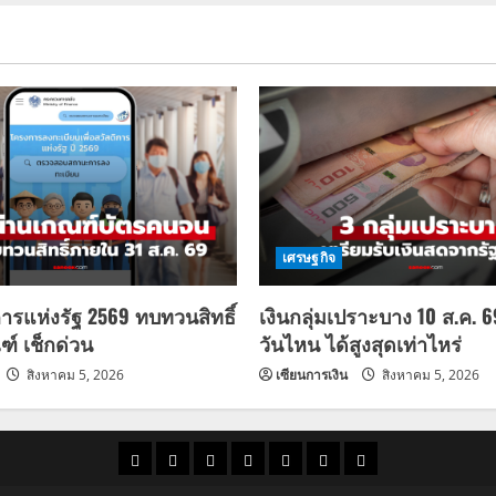
เศรษฐกิจ
การแห่งรัฐ 2569 ทบทวนสิทธิ์
เงินกลุ่มเปราะบาง 10 ส.ค. 
ฑ์ เช็กด่วน
วันไหน ได้สูงสุดเท่าไหร่
สิงหาคม 5, 2026
เซียนการเงิน
สิงหาคม 5, 2026
ราคา
แนว
ข่าว
ข่าว
ดูด
ที่
ผู้ชาย
น้ำมัน
โน้ม
วัน
ดารา
วง
เที่ยว