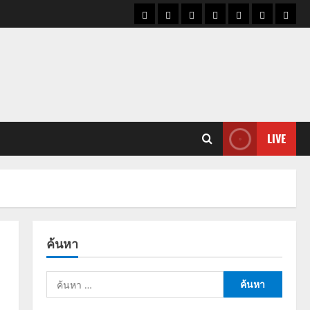
ราคา
แนว
ข่าว
ข่าว
ดูด
ที่
ผู้ชา
น้ำมัน
โน้ม
วัน
ดารา
วง
เที่ยว
ราคา
นี้
ทอง
LIVE
ค้นหา
ค้นหา
สำหรับ: