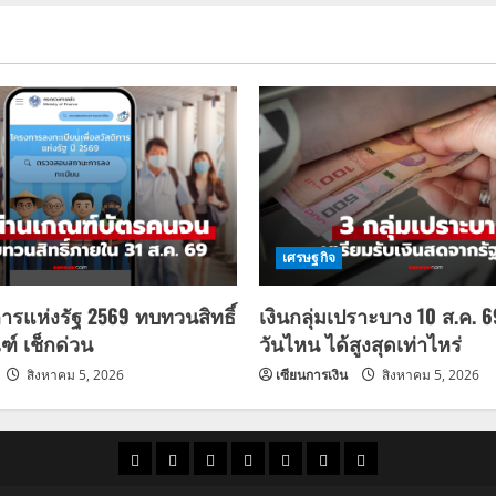
เศรษฐกิจ
การแห่งรัฐ 2569 ทบทวนสิทธิ์
เงินกลุ่มเปราะบาง 10 ส.ค. 
ฑ์ เช็กด่วน
วันไหน ได้สูงสุดเท่าไหร่
สิงหาคม 5, 2026
เซียนการเงิน
สิงหาคม 5, 2026
ราคา
แนว
ข่าว
ข่าว
ดูด
ที่
ผู้ชาย
น้ำมัน
โน้ม
วัน
ดารา
วง
เที่ยว