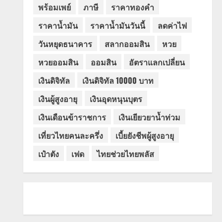
พร้อมเพย์
ภาษี
ราคาทองคำ
ราคาน้ำมัน
ราคาน้ำมันวันนี้
ลดค่าไฟ
วันหยุดธนาคาร
สลากออมสิน
หวย
หวยออมสิน
ออมสิน
อัตราแลกเปลี่ยน
เงินดิจิทัล
เงินดิจิทัล 10000 บาท
เงินผู้สูงอายุ
เงินอุดหนุนบุตร
เงินเดือนข้าราชการ
เงินเยียวยาน้ำท่วม
เที่ยวไทยคนละครึ่ง
เบี้ยยังชีพผู้สูงอายุ
เป๋าตัง
เฟด
ไทยช่วยไทยพลัส