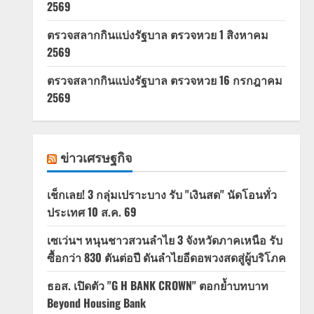
2569
ตรวจสลากกินแบ่งรัฐบาล ตรวจหวย 1 สิงหาคม
2569
ตรวจสลากกินแบ่งรัฐบาล ตรวจหวย 16 กรกฎาคม
2569
ข่าวเศรษฐกิจ
เช็กเลย! 3 กลุ่มเปราะบาง รับ "เงินสด" นัดโอนทั่ว
ประเทศ 10 ส.ค. 69
เซเว่นฯ หนุนชาวสวนลำไย 3 จังหวัดภาคเหนือ รับ
ซื้อกว่า 830 ตันต่อปี ดันลำไยอีดอพวงสดสู่ผู้บริโภค
ธอส. เปิดตัว "G H BANK CROWN" ตอกย้ำบทบาท
Beyond Housing Bank