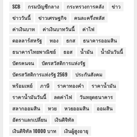
SCB
กรมบัญชีกลาง
กระทรวงการคลัง
ข่าว
ข่าววันนี้
ข่าวเศรษฐกิจ
คนละครึ่งพลัส
ค่าเงินบาท
ค่าเงินบาทวันนี้
ค่าไฟ
ดอลลาร์สหรัฐ
ทอง
ธกส
ธนาคารออมสิน
ธนาคารไทยพาณิชย์
ธอส
น้ำมัน
น้ำมันวันนี้
บัตรคนจน
บัตรสวัสดิการแห่งรัฐ
บัตรสวัสดิการแห่งรัฐ 2569
ประกันสังคม
พร้อมเพย์
ภาษี
ราคาทองคำ
ราคาน้ำมัน
ราคาน้ำมันวันนี้
ลดค่าไฟ
วันหยุดธนาคาร
สลากออมสิน
หวย
หวยออมสิน
ออมสิน
อัตราแลกเปลี่ยน
เงินดิจิทัล
เงินดิจิทัล 10000 บาท
เงินผู้สูงอายุ