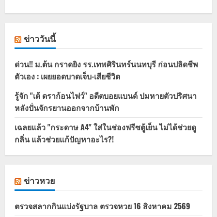
ข่าววันนี้
ด่วน!! ม.ต้น กราดยิง รร.เทพศิรินทร์นนทบุรี ก่อนปลิดชีพ
ตัวเอง : เผยยอดบาดเจ็บ-เสียชีวิต
รู้จัก "เต้ ดราก้อนไฟว์" อดีตบอยแบนด์ ปมหายตัวปริศนา
หลังปั่นจักรยานออกจากบ้านพัก
เฉลยแล้ว "กระดาษ A4" ใส่ในช่องฟรีซตู้เย็น ไม่ได้ช่วยดู
กลิ่น แล้วช่วยแก้ปัญหาอะไร?!
ข่าวหวย
ตรวจสลากกินแบ่งรัฐบาล ตรวจหวย 16 สิงหาคม 2569