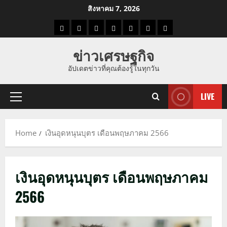
Skip
สิงหาคม 7, 2026
to
ราคา
แนว
ข่าว
ข่าว
ดูด
ที่
ผู้ชาย
content
น้ำมัน
โน้ม
วัน
ดารา
วง
เที่ยว
ข่าวเศรษฐกิจ
ราคา
นี้
อัปเดตข่าวที่คุณต้องรู้ในทุกวัน
ทอง
LIVE
Primary
Menu
Home
เงินอุดหนุนบุตร เดือนพฤษภาคม 2566
เงินอุดหนุนบุตร เดือนพฤษภาคม
2566