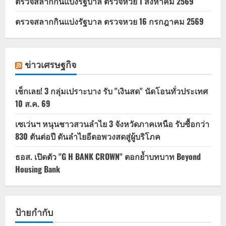
ตรวจสลากกินแบ่งรัฐบาล ตรวจหวย 1 สิงหาคม 2569
ตรวจสลากกินแบ่งรัฐบาล ตรวจหวย 16 กรกฎาคม 2569
ข่าวเศรษฐกิจ
เช็กเลย! 3 กลุ่มเปราะบาง รับ "เงินสด" นัดโอนทั่วประเทศ
10 ส.ค. 69
เซเว่นฯ หนุนชาวสวนลำไย 3 จังหวัดภาคเหนือ รับซื้อกว่า
830 ตันต่อปี ดันลำไยอีดอพวงสดสู่ผู้บริโภค
ธอส. เปิดตัว "G H BANK CROWN" ตอกย้ำบทบาท Beyond
Housing Bank
ป้ายกำกับ