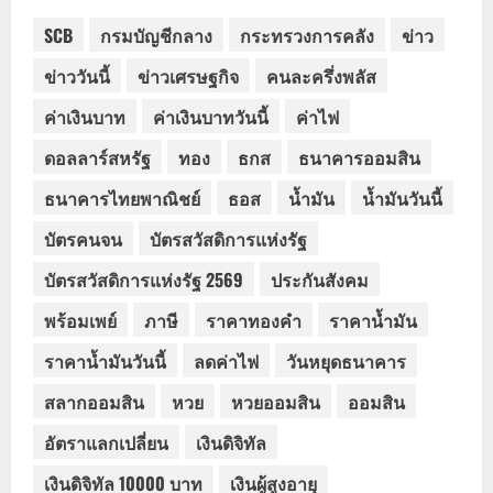
SCB
กรมบัญชีกลาง
กระทรวงการคลัง
ข่าว
ข่าววันนี้
ข่าวเศรษฐกิจ
คนละครึ่งพลัส
ค่าเงินบาท
ค่าเงินบาทวันนี้
ค่าไฟ
ดอลลาร์สหรัฐ
ทอง
ธกส
ธนาคารออมสิน
ธนาคารไทยพาณิชย์
ธอส
น้ำมัน
น้ำมันวันนี้
บัตรคนจน
บัตรสวัสดิการแห่งรัฐ
บัตรสวัสดิการแห่งรัฐ 2569
ประกันสังคม
พร้อมเพย์
ภาษี
ราคาทองคำ
ราคาน้ำมัน
ราคาน้ำมันวันนี้
ลดค่าไฟ
วันหยุดธนาคาร
สลากออมสิน
หวย
หวยออมสิน
ออมสิน
อัตราแลกเปลี่ยน
เงินดิจิทัล
เงินดิจิทัล 10000 บาท
เงินผู้สูงอายุ