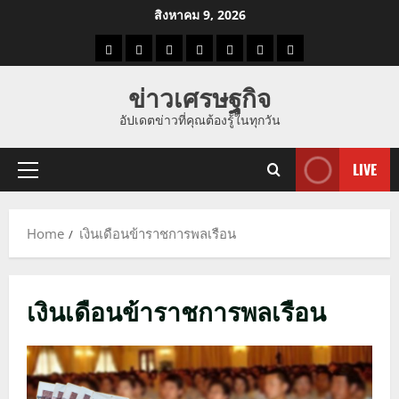
Skip
สิงหาคม 9, 2026
to
ราคา
แนว
ข่าว
ข่าว
ดูด
ที่
ผู้ชาย
content
น้ำมัน
โน้ม
วัน
ดารา
วง
เที่ยว
ข่าวเศรษฐกิจ
ราคา
นี้
อัปเดตข่าวที่คุณต้องรู้ในทุกวัน
ทอง
LIVE
Primary
Menu
Home
เงินเดือนข้าราชการพลเรือน
เงินเดือนข้าราชการพลเรือน