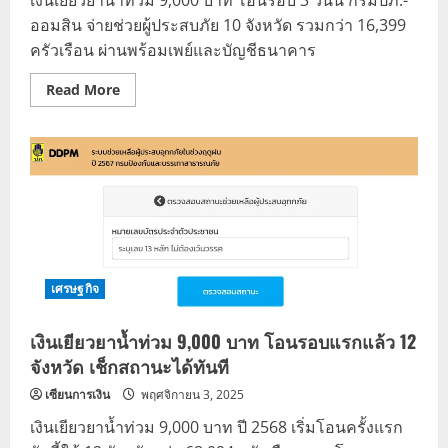
ออมสิน จ่ายช่วยผู้ประสบภัย 10 จังหวัด รวมกว่า 16,399
ครัวเรือน ผ่านพร้อมเพย์และบัญชีธนาคาร
Read
Read More
more
about
เงิน
เยียวยา
น้ำ
ท่วม
9,000
บาท
โอน
รอบ
3
แล้ว
วัน
นี้
เศรษฐกิจ
10
จังหวัด
ได้
เงินเยียวยาน้ำท่วม 9,000 บาท โอนรอบแรกแล้ว 12
รับ
สิทธิ
จังหวัด เช็กสถานะได้ทันที
เซียนการเงิน
พฤศจิกายน 3, 2025
เงินเยียวยาน้ำท่วม 9,000 บาท ปี 2568 เริ่มโอนครั้งแรก