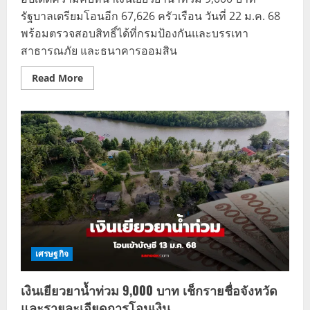
รัฐบาลเตรียมโอนอีก 67,626 ครัวเรือน วันที่ 22 ม.ค. 68
พร้อมตรวจสอบสิทธิ์ได้ที่กรมป้องกันและบรรเทา
สาธารณภัย และธนาคารออมสิน
Read
Read More
more
about
เงิน
เยียวยา
น้ำ
ท่วม
9,000
บาท
โอน
อีก
67,626
ครัว
เรือน
เริ่ม
22
ม.ค.
68
เศรษฐกิจ
เงินเยียวยาน้ำท่วม 9,000 บาท เช็กรายชื่อจังหวัด
และรายละเอียดการโอนเงิน