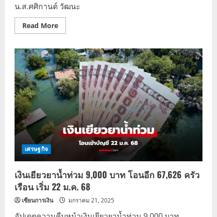
น.ส.ศศิกานต์ วัฒนะ
Read
Read More
more
about
เงิน
เยียวยา
น้ำ
ท่วม
9,000
บาท
เต
รี
ยม
โอน
ล็อต
สุดท้าย
คาด
จบ
ภายใน
ก.พ.
เศรษฐกิจ
2568
เงินเยียวยาน้ำท่วม 9,000 บาท โอนอีก 67,626 ครัว
เรือน เริ่ม 22 ม.ค. 68
เซียนการเงิน
มกราคม 21, 2025
อัปเดตความคืบหน้าเงินเยียวยาน้ำท่วม 9,000 บาท