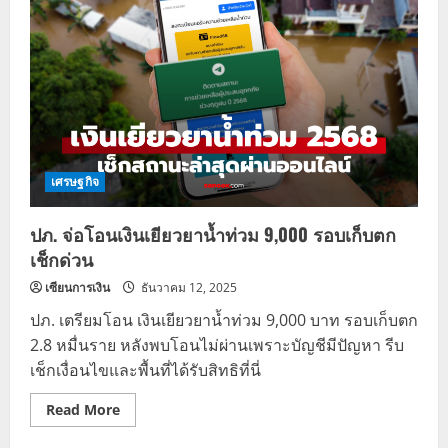
เงิน
เยียวยา
น้ำ
ท่วม
9,000
บาท
โอน
เข้า
บัญชี
วัน
นี้
เศรษฐกิจ
ปภ. จ่อโอนเงินเยียวยาน้ำท่วม 9,000 รอบเก็บตก
เช็กด่วน
เซียนการเงิน
ธันวาคม 12, 2025
ปภ. เตรียมโอน เงินเยียวยาน้ำท่วม 9,000 บาท รอบเก็บตก
2.8 หมื่นราย หลังพบโอนไม่ผ่านเพราะบัญชีมีปัญหา รีบ
เช็กเงื่อนไขและพื้นที่ได้รับสิทธิที่นี่
Read
Read More
more
about