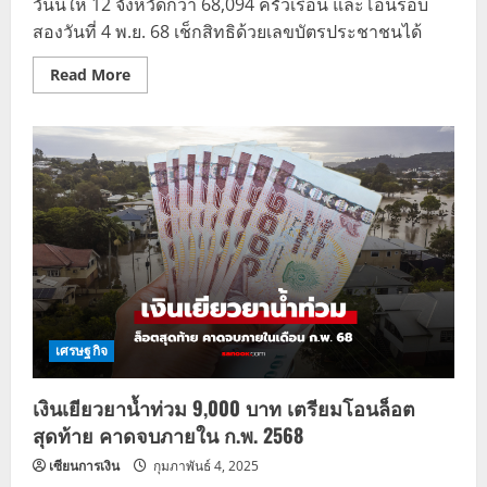
วันนี้ให้ 12 จังหวัดกว่า 68,094 ครัวเรือน และโอนรอบ
สองวันที่ 4 พ.ย. 68 เช็กสิทธิด้วยเลขบัตรประชาชนได้
Read
Read More
more
about
เงิน
เยียวยา
น้ำ
ท่วม
9,000
บาท
โอน
รอบ
แรก
แล้ว
12
จังหวัด
เช็ก
สถานะ
ได้
ทันที
เศรษฐกิจ
เงินเยียวยาน้ำท่วม 9,000 บาท เตรียมโอนล็อต
สุดท้าย คาดจบภายใน ก.พ. 2568
เซียนการเงิน
กุมภาพันธ์ 4, 2025