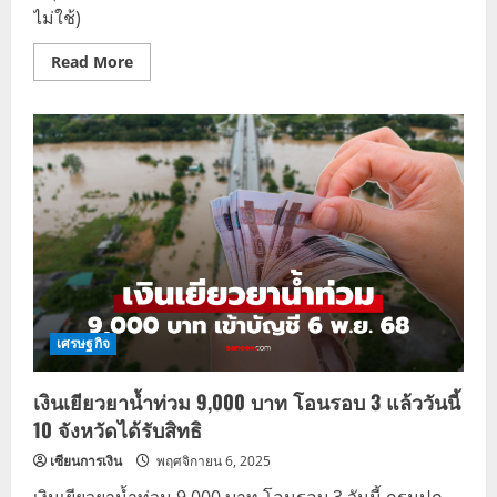
ไม่ใช้)
Read
Read More
more
about
วิธี
กรอก
แบบ
ฟอร์ม
รับ
เงิน
เยียวยา
น้ำ
ท่วม
ภาค
ใต้
9,000
บาท
(ปี
2568)
ทำ
เศรษฐกิจ
ตาม
นี้
ได้
เงินเยียวยาน้ำท่วม 9,000 บาท โอนรอบ 3 แล้ววันนี้
ชัวร์!
10 จังหวัดได้รับสิทธิ
เซียนการเงิน
พฤศจิกายน 6, 2025
เงินเยียวยาน้ำท่วม 9,000 บาท โอนรอบ 3 วันนี้ กรมปภ.-