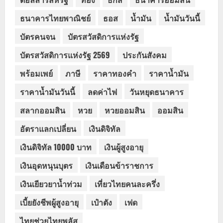
ธนาคารไทยพาณิชย์
ธอส
น้ำมัน
น้ำมันวันนี้
บัตรคนจน
บัตรสวัสดิการแห่งรัฐ
บัตรสวัสดิการแห่งรัฐ 2569
ประกันสังคม
พร้อมเพย์
ภาษี
ราคาทองคำ
ราคาน้ำมัน
ราคาน้ำมันวันนี้
ลดค่าไฟ
วันหยุดธนาคาร
สลากออมสิน
หวย
หวยออมสิน
ออมสิน
อัตราแลกเปลี่ยน
เงินดิจิทัล
เงินดิจิทัล 10000 บาท
เงินผู้สูงอายุ
เงินอุดหนุนบุตร
เงินเดือนข้าราชการ
เงินเยียวยาน้ำท่วม
เที่ยวไทยคนละครึ่ง
เบี้ยยังชีพผู้สูงอายุ
เป๋าตัง
เฟด
ไทยช่วยไทยพลัส