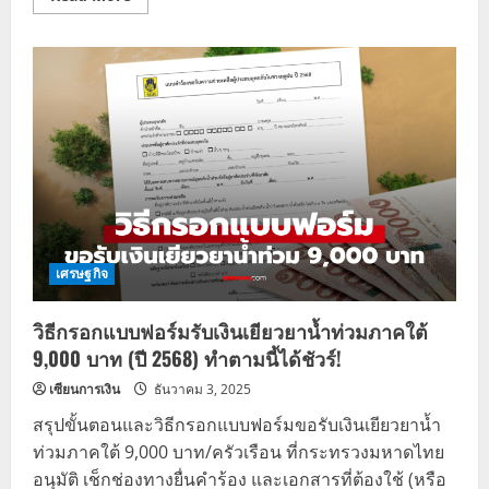
more
about
เช็ก
สถานะ
เงิน
น้ำ
ท่วม
9,000
บาท
โอน
เพิ่ม
8
จังหวัด
เศรษฐกิจ
วิธีกรอกแบบฟอร์มรับเงินเยียวยาน้ำท่วมภาคใต้
9,000 บาท (ปี 2568) ทำตามนี้ได้ชัวร์!
เซียนการเงิน
ธันวาคม 3, 2025
สรุปขั้นตอนและวิธีกรอกแบบฟอร์มขอรับเงินเยียวยาน้ำ
ท่วมภาคใต้ 9,000 บาท/ครัวเรือน ที่กระทรวงมหาดไทย
อนุมัติ เช็กช่องทางยื่นคำร้อง และเอกสารที่ต้องใช้ (หรือ