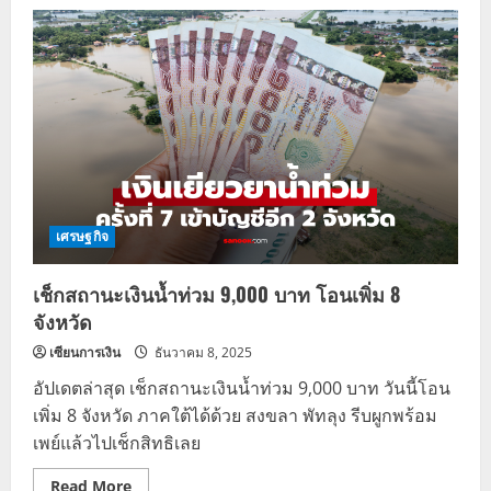
ปภ.
จ่อ
โอน
เงิน
เยียวยา
น้ำ
ท่วม
9,000
รอบ
เก็บตก
เช็
กด่
วน
เศรษฐกิจ
เช็กสถานะเงินน้ำท่วม 9,000 บาท โอนเพิ่ม 8
จังหวัด
เซียนการเงิน
ธันวาคม 8, 2025
อัปเดตล่าสุด เช็กสถานะเงินน้ำท่วม 9,000 บาท วันนี้โอน
เพิ่ม 8 จังหวัด ภาคใต้ได้ด้วย สงขลา พัทลุง รีบผูกพร้อม
เพย์แล้วไปเช็กสิทธิเลย
Read
Read More