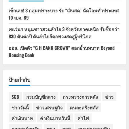
เช็กเลย! 3 กลุ่มเปราะบาง รับ "เงินสด" นัดโอนทั่วประเทศ
10 ส.ค. 69
เซเว่นฯ หนุนชาวสวนลำไย 3 จังหวัดภาคเหนือ รับซื้อกว่า
830 ตันต่อปี ดันลำไยอีดอพวงสดสู่ผู้บริโภค
ธอส. เปิดตัว "G H BANK CROWN" ตอกย้ำบทบาท Beyond
Housing Bank
ป้ายกำกับ
SCB
กรมบัญชีกลาง
กระทรวงการคลัง
ข่าว
ข่าววันนี้
ข่าวเศรษฐกิจ
คนละครึ่งพลัส
ค่าเงินบาท
ค่าเงินบาทวันนี้
ค่าไฟ
ดอลลาร์สหรัฐ
ทอง
ธกส
ธนาคารออมสิน