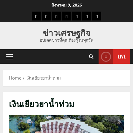
Skip
สิงหาคม 9, 2026
to
ราคา
แนว
ข่าว
ข่าว
ดูด
ที่
ผู้ชาย
content
น้ำมัน
โน้ม
วัน
ดารา
วง
เที่ยว
ข่าวเศรษฐกิจ
ราคา
นี้
อัปเดตข่าวที่คุณต้องรู้ในทุกวัน
ทอง
LIVE
Primary
Menu
Home
เงินเยียวยาน้ำท่วม
เงินเยียวยาน้ำท่วม