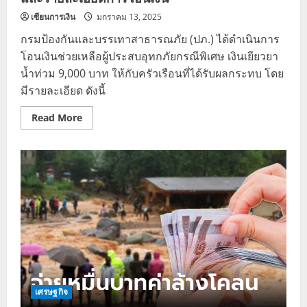
เซียนการเงิน
มกราคม 13, 2025
กรมป้องกันและบรรเทาสาธารณภัย (ปภ.) ได้ดำเนินการ
โอนเงินช่วยเหลือผู้ประสบอุทกภัยกรณีพิเศษ เงินเยียวยา
น้ำท่วม 9,000 บาท ให้กับครัวเรือนที่ได้รับผลกระทบ โดย
มีรายละเอียด ดังนี้
Read
Read More
more
about
เงิน
เยียวยา
น้ำ
ท่วม
9,000
บาท
เช็
กราย
ชื่อ
จังหวัด
และ
ราย
ละเอียด
การ
โอน
เงิน
เศรษฐกิจ