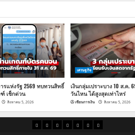
เศรษฐกิจ
การแห่งรัฐ 2569 ทบทวนสิทธิ์
เงินกลุ่มเปราะบาง 10 ส.ค. 
ฑ์ เช็กด่วน
วันไหน ได้สูงสุดเท่าไหร่
สิงหาคม 5, 2026
เซียนการเงิน
สิงหาคม 5, 2026
ราคา
แนว
ข่าว
ข่าว
ดูด
ที่
ผู้ชาย
น้ำมัน
โน้ม
วัน
ดารา
วง
เที่ยว