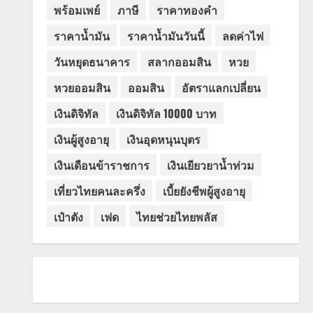
พร้อมเพย์
ภาษี
ราคาทองคำ
ราคาน้ำมัน
ราคาน้ำมันวันนี้
ลดค่าไฟ
วันหยุดธนาคาร
สลากออมสิน
หวย
หวยออมสิน
ออมสิน
อัตราแลกเปลี่ยน
เงินดิจิทัล
เงินดิจิทัล 10000 บาท
เงินผู้สูงอายุ
เงินอุดหนุนบุตร
เงินเดือนข้าราชการ
เงินเยียวยาน้ำท่วม
เที่ยวไทยคนละครึ่ง
เบี้ยยังชีพผู้สูงอายุ
เป๋าตัง
เฟด
ไทยช่วยไทยพลัส