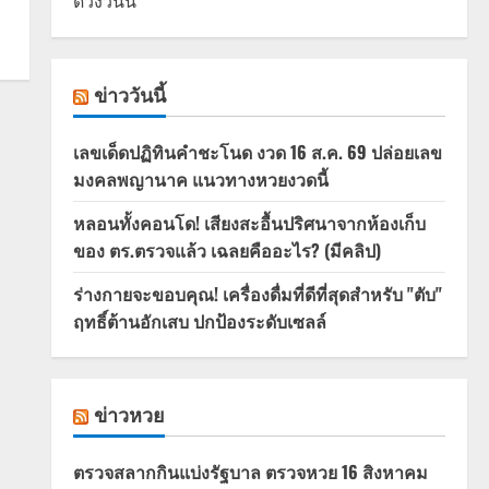
ดวงวันนี้
ข่าววันนี้
เลขเด็ดปฏิทินคำชะโนด งวด 16 ส.ค. 69 ปล่อยเลข
มงคลพญานาค แนวทางหวยงวดนี้
หลอนทั้งคอนโด! เสียงสะอื้นปริศนาจากห้องเก็บ
ของ ตร.ตรวจแล้ว เฉลยคืออะไร? (มีคลิป)
ร่างกายจะขอบคุณ! เครื่องดื่มที่ดีที่สุดสำหรับ "ตับ"
ฤทธิ์ต้านอักเสบ ปกป้องระดับเซลล์
ข่าวหวย
ตรวจสลากกินแบ่งรัฐบาล ตรวจหวย 16 สิงหาคม