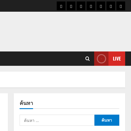
ราคา
แนว
ข่าว
ข่าว
ดูด
ที่
ผู้ชา
น้ำมัน
โน้ม
วัน
ดารา
วง
เที่ยว
ราคา
นี้
ทอง
LIVE
ค้นหา
ค้นหา
สำหรับ: