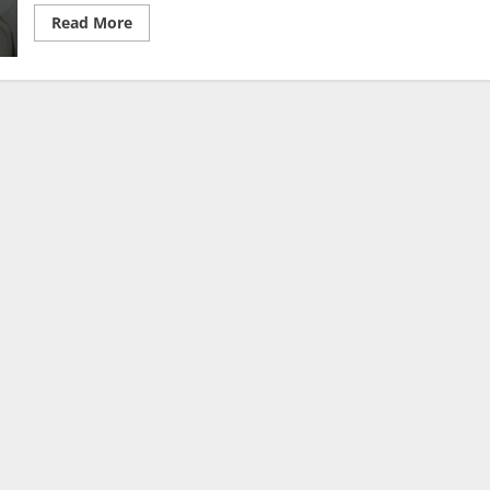
Read
Read More
more
about
เงิน
อุดหนุน
บุตร
กุมภาพันธ์
2569
โอน
เข้า
วัน
นี้
เช็
กสิ
ทธิ
รับ
600
บาท