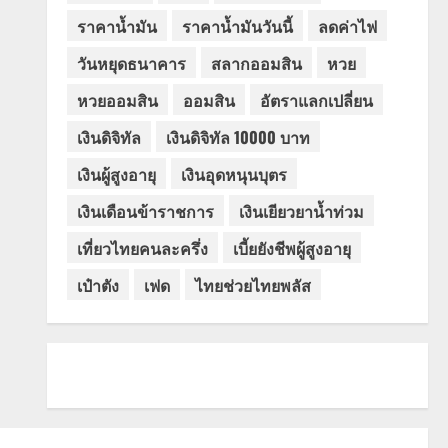
ราคาน้ำมัน
ราคาน้ำมันวันนี้
ลดค่าไฟ
วันหยุดธนาคาร
สลากออมสิน
หวย
หวยออมสิน
ออมสิน
อัตราแลกเปลี่ยน
เงินดิจิทัล
เงินดิจิทัล 10000 บาท
เงินผู้สูงอายุ
เงินอุดหนุนบุตร
เงินเดือนข้าราชการ
เงินเยียวยาน้ำท่วม
เที่ยวไทยคนละครึ่ง
เบี้ยยังชีพผู้สูงอายุ
เป๋าตัง
เฟด
ไทยช่วยไทยพลัส