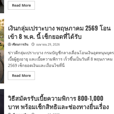
Read
Read More
more
about
เงิน
อุดหนุน
บุตร
เงินกลุ่มเปราะบาง พฤษภาคม 2569 โอน
เบี้ย
ผู้
สูง
เข้า 8 พ.ค. นี้ เช็กยอดที่ได้รับ
อายุ
เบี้ย
ความ
เซียนการเงิน
เมษายน 29, 2026
พิการ
โอน
ข่าวดีกลุ่มเปราะบาง กรมบัญชีกลางเลื่อนโอนเงินอุดหนุนบุตร
10
ก.ค.
เบี้ยผู้สูงอายุ และเบี้ยความพิการ เร็วขึ้นเป็นวันที่ 8 พฤษภาคม
69
2569 เช็กยอดเงินและเงื่อนไขที่นี่
เช็
กสิ
ทธิ
Read
Read More
ที่
more
นี่
about
เงิน
กลุ่ม
เปราะ
วิธีสมัครรับเบี้ยความพิการ 800-1,000
บาง
พฤษภาคม
2569
บาท พร้อมเช็กสิทธิและช่องทางยื่นเรื่อง
โอน
เข้า