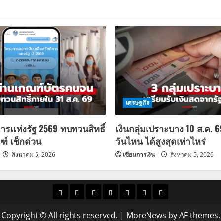
เศรษฐกิจ
การแห่งรัฐ 2569 ทบทวนสิทธิ์
เงินกลุ่มเปราะบาง 10 ส.ค. 
ฑ์ เช็กด่วน
วันไหน ได้สูงสุดเท่าไหร่
สิงหาคม 5, 2026
เซียนการเงิน
สิงหาคม 5, 2026
ราคา
แนว
ข่าว
ข่าว
ดูด
ที่
ผู้ชาย
น้ำมัน
โน้ม
วัน
ดารา
วง
เที่ยว
Copyright © All rights reserved.
|
MoreNews
by AF themes.
ราคา
นี้