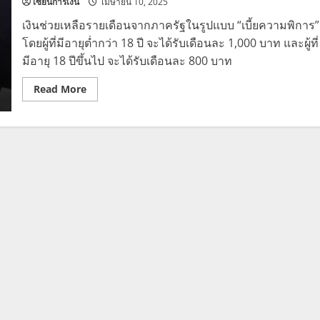
8
เซียนการเงิน
เมษายน 10, 2025
พ.ค.
นี้
เงินช่วยเหลือรายเดือนจากภาครัฐในรูปแบบ “เบี้ยความพิการ”
เช็ก
ยอด
โดยผู้ที่มีอายุต่ำกว่า 18 ปี จะได้รับเดือนละ 1,000 บาท และผู้ที่
ที่
มีอายุ 18 ปีขึ้นไป จะได้รับเดือนละ 800 บาท
ได้
รับ
Read
Read More
more
about
วิธี
สมัคร
รับ
เบี้ย
ความ
พิการ
800-
1,000
บาท
พร้อม
เช็
กสิ
ทธิ
และ
ช่อง
ทาง
ยื่น
เรื่อง