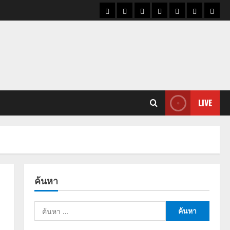
ราคา
แนว
ข่าว
ข่าว
ดูด
ที่
ผู้ชา
น้ำมัน
โน้ม
วัน
ดารา
วง
เที่ยว
ราคา
นี้
ทอง
LIVE
ค้นหา
ค้นหา
สำหรับ: