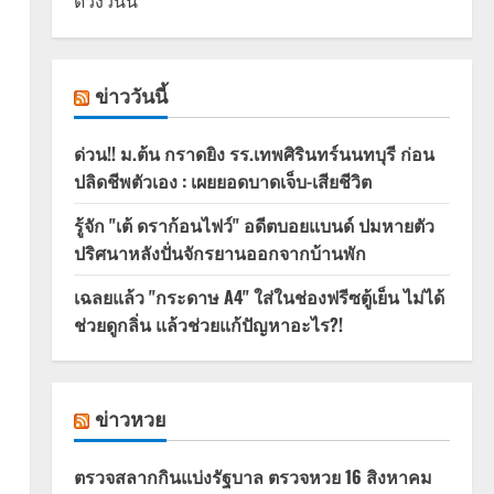
ดวงวันนี้
ข่าววันนี้
ด่วน!! ม.ต้น กราดยิง รร.เทพศิรินทร์นนทบุรี ก่อน
ปลิดชีพตัวเอง : เผยยอดบาดเจ็บ-เสียชีวิต
รู้จัก "เต้ ดราก้อนไฟว์" อดีตบอยแบนด์ ปมหายตัว
ปริศนาหลังปั่นจักรยานออกจากบ้านพัก
เฉลยแล้ว "กระดาษ A4" ใส่ในช่องฟรีซตู้เย็น ไม่ได้
ช่วยดูกลิ่น แล้วช่วยแก้ปัญหาอะไร?!
ข่าวหวย
ตรวจสลากกินแบ่งรัฐบาล ตรวจหวย 16 สิงหาคม