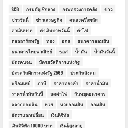
SCB
กรมบัญชีกลาง
กระทรวงการคลัง
ข่าว
ข่าววันนี้
ข่าวเศรษฐกิจ
คนละครึ่งพลัส
ค่าเงินบาท
ค่าเงินบาทวันนี้
ค่าไฟ
ดอลลาร์สหรัฐ
ทอง
ธกส
ธนาคารออมสิน
ธนาคารไทยพาณิชย์
ธอส
น้ำมัน
น้ำมันวันนี้
บัตรคนจน
บัตรสวัสดิการแห่งรัฐ
บัตรสวัสดิการแห่งรัฐ 2569
ประกันสังคม
พร้อมเพย์
ภาษี
ราคาทองคำ
ราคาน้ำมัน
ราคาน้ำมันวันนี้
ลดค่าไฟ
วันหยุดธนาคาร
สลากออมสิน
หวย
หวยออมสิน
ออมสิน
อัตราแลกเปลี่ยน
เงินดิจิทัล
เงินดิจิทัล 10000 บาท
เงินผู้สูงอายุ