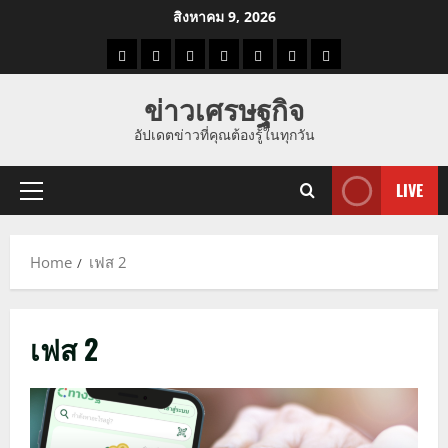
Skip
สิงหาคม 9, 2026
to
ราคา
แนว
ข่าว
ข่าว
ดูด
ที่
ผู้ชาย
content
น้ำมัน
โน้ม
วัน
ดารา
วง
เที่ยว
ข่าวเศรษฐกิจ
ราคา
นี้
อัปเดตข่าวที่คุณต้องรู้ในทุกวัน
ทอง
LIVE
Primary
Menu
Home
เฟส 2
เฟส 2