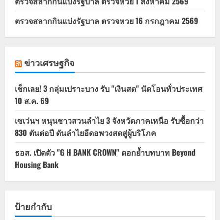
ตรวจสลากกินแบ่งรัฐบาล ตรวจหวย 1 สิงหาคม 2569
ตรวจสลากกินแบ่งรัฐบาล ตรวจหวย 16 กรกฎาคม 2569
ข่าวเศรษฐกิจ
เช็กเลย! 3 กลุ่มเปราะบาง รับ "เงินสด" นัดโอนทั่วประเทศ
10 ส.ค. 69
เซเว่นฯ หนุนชาวสวนลำไย 3 จังหวัดภาคเหนือ รับซื้อกว่า
830 ตันต่อปี ดันลำไยอีดอพวงสดสู่ผู้บริโภค
ธอส. เปิดตัว "G H BANK CROWN" ตอกย้ำบทบาท Beyond
Housing Bank
ป้ายกำกับ