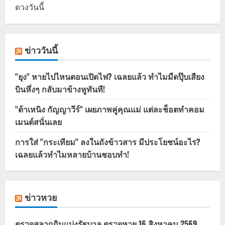
ดวงวันนี้
ข่าววันนี้
"ยุง" หายไปไหนตอนเปิดไฟ? เฉลยแล้ว ทำไมมืดปุ๊บเสียง
บินหึ่งๆ กลับมาข้างหูทันที!
"ต้าเหนิง กัญญาวีร์" เผยภาพคู่คุณแม่ แต่ละช็อตทำคอม
เมนต์สนั่นเลย
การใส่ "กระเทียม" ลงในถังข้าวสาร มีประโยชน์อะไร?
เฉลยแล้วทำไมหลายบ้านชอบทำ!
ข่าวหวย
ตรวจสลากกินแบ่งรัฐบาล ตรวจหวย 16 สิงหาคม 2569