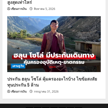
สูงสุดเท่าไหร่
เซียนการเงิน
สิงหาคม 5, 2026
เศรษฐกิจ
ประกัน ฮลุน โซโล่ คุ้มครองอะไรบ้าง ไขข้อสงสัย
ทุนประกัน 5 ล้าน
เซียนการเงิน
กรกฎาคม 31, 2026