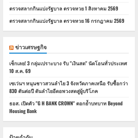
ตรวจสลากกินแบ่งรัฐบาล ตรวจหวย 1 สิงหาคม 2569
ตรวจสลากกินแบ่งรัฐบาล ตรวจหวย 16 กรกฎาคม 2569
ข่าวเศรษฐกิจ
เช็กเลย! 3 กลุ่มเปราะบาง รับ "เงินสด" นัดโอนทั่วประเทศ
10 ส.ค. 69
เซเว่นฯ หนุนชาวสวนลำไย 3 จังหวัดภาคเหนือ รับซื้อกว่า
830 ตันต่อปี ดันลำไยอีดอพวงสดสู่ผู้บริโภค
ธอส. เปิดตัว "G H BANK CROWN" ตอกย้ำบทบาท Beyond
Housing Bank
ป้ายกำกับ