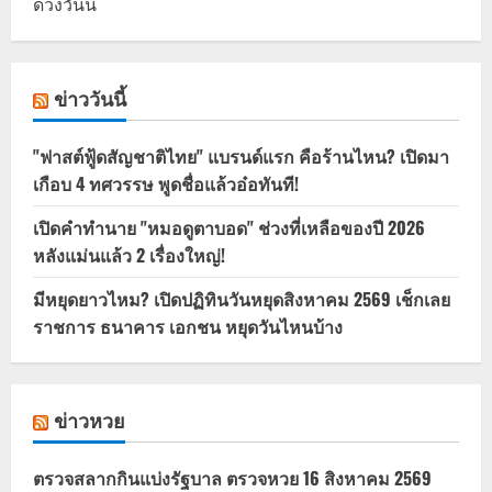
ดวงวันนี้
ข่าววันนี้
"ฟาสต์ฟู้ดสัญชาติไทย" แบรนด์แรก คือร้านไหน? เปิดมา
เกือบ 4 ทศวรรษ พูดชื่อแล้วอ๋อทันที!
เปิดคำทำนาย "หมอดูตาบอด" ช่วงที่เหลือของปี 2026
หลังแม่นแล้ว 2 เรื่องใหญ่!
มีหยุดยาวไหม? เปิดปฏิทินวันหยุดสิงหาคม 2569 เช็กเลย
ราชการ ธนาคาร เอกชน หยุดวันไหนบ้าง
ข่าวหวย
ตรวจสลากกินแบ่งรัฐบาล ตรวจหวย 16 สิงหาคม 2569