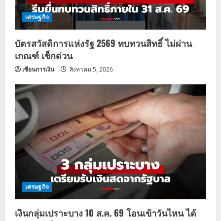
เศรษฐกิจ
บัตรสวัสดิการแห่งรัฐ 2569 ทบทวนสิทธิ์ ไม่ผ่าน
เกณฑ์ เช็กด่วน
เซียนการเงิน
สิงหาคม 5, 2026
เศรษฐกิจ
เงินกลุ่มเปราะบาง 10 ส.ค. 69 โอนเข้าวันไหน ได้