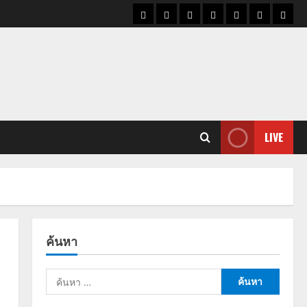
ราคา
แนว
ข่าว
ข่าว
ดูด
ที่
ผู้ชา
น้ำมัน
โน้ม
วัน
ดารา
วง
เที่ยว
ราคา
นี้
ทอง
LIVE
ค้นหา
ค้นหา
สำหรับ: