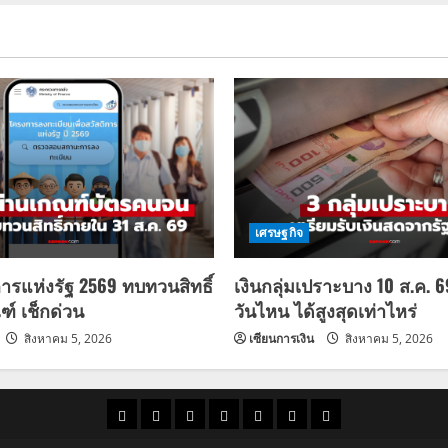
เศรษฐกิจ
การแห่งรัฐ 2569 ทบทวนสิทธิ์
เงินกลุ่มเปราะบาง 10 ส.ค. 
ฑ์ เช็กด่วน
วันไหน ได้สูงสุดเท่าไหร่
สิงหาคม 5, 2026
เซียนการเงิน
สิงหาคม 5, 2026
ราคา
แนว
ข่าว
ข่าว
ดูด
ที่
ผู้ชาย
น้ำมัน
โน้ม
วัน
ดารา
วง
เที่ยว