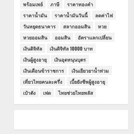
พร้อมเพย์
ภาษี
ราคาทองคำ
ราคาน้ำมัน
ราคาน้ำมันวันนี้
ลดค่าไฟ
วันหยุดธนาคาร
สลากออมสิน
หวย
หวยออมสิน
ออมสิน
อัตราแลกเปลี่ยน
เงินดิจิทัล
เงินดิจิทัล 10000 บาท
เงินผู้สูงอายุ
เงินอุดหนุนบุตร
เงินเดือนข้าราชการ
เงินเยียวยาน้ำท่วม
เที่ยวไทยคนละครึ่ง
เบี้ยยังชีพผู้สูงอายุ
เป๋าตัง
เฟด
ไทยช่วยไทยพลัส