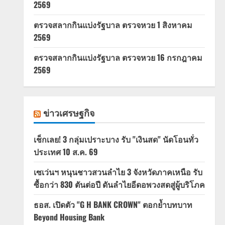
2569
ตรวจสลากกินแบ่งรัฐบาล ตรวจหวย 1 สิงหาคม
2569
ตรวจสลากกินแบ่งรัฐบาล ตรวจหวย 16 กรกฎาคม
2569
ข่าวเศรษฐกิจ
เช็กเลย! 3 กลุ่มเปราะบาง รับ "เงินสด" นัดโอนทั่ว
ประเทศ 10 ส.ค. 69
เซเว่นฯ หนุนชาวสวนลำไย 3 จังหวัดภาคเหนือ รับ
ซื้อกว่า 830 ตันต่อปี ดันลำไยอีดอพวงสดสู่ผู้บริโภค
ธอส. เปิดตัว "G H BANK CROWN" ตอกย้ำบทบาท
Beyond Housing Bank