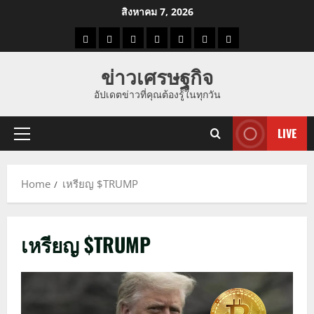
Skip
สิงหาคม 7, 2026
to
ราคา
แนว
ข่าว
ข่าว
ดูด
ที่
ผู้ชาย
content
น้ำมัน
โน้ม
วัน
ดารา
วง
เที่ยว
ข่าวเศรษฐกิจ
ราคา
นี้
อัปเดตข่าวที่คุณต้องรู้ในทุกวัน
ทอง
LIVE
Primary
Menu
Home
เหรียญ $TRUMP
เหรียญ $TRUMP