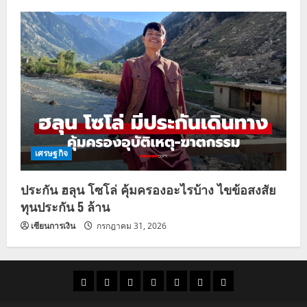
เศรษฐกิจ
ประกัน ฮลุน โซโล่ คุ้มครองอะไรบ้าง ไขข้อสงสัย
ทุนประกัน 5 ล้าน
เซียนการเงิน
กรกฎาคม 31, 2026
ราคา
แนว
ข่าว
ข่าว
ดูด
ที่
ผู้ชาย
น้ำมัน
โน้ม
วัน
ดารา
วง
เที่ยว