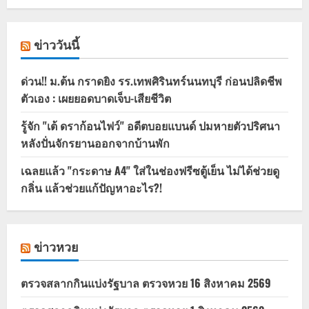
ข่าววันนี้
ด่วน!! ม.ต้น กราดยิง รร.เทพศิรินทร์นนทบุรี ก่อนปลิดชีพ
ตัวเอง : เผยยอดบาดเจ็บ-เสียชีวิต
รู้จัก "เต้ ดราก้อนไฟว์" อดีตบอยแบนด์ ปมหายตัวปริศนา
หลังปั่นจักรยานออกจากบ้านพัก
เฉลยแล้ว "กระดาษ A4" ใส่ในช่องฟรีซตู้เย็น ไม่ได้ช่วยดู
กลิ่น แล้วช่วยแก้ปัญหาอะไร?!
ข่าวหวย
ตรวจสลากกินแบ่งรัฐบาล ตรวจหวย 16 สิงหาคม 2569