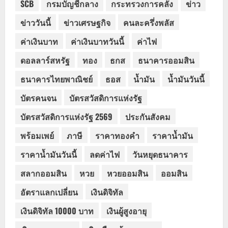
SCB
กรมบัญชีกลาง
กระทรวงการคลัง
ข่าว
ข่าววันนี้
ข่าวเศรษฐกิจ
คนละครึ่งพลัส
ค่าเงินบาท
ค่าเงินบาทวันนี้
ค่าไฟ
ดอลลาร์สหรัฐ
ทอง
ธกส
ธนาคารออมสิน
ธนาคารไทยพาณิชย์
ธอส
น้ำมัน
น้ำมันวันนี้
บัตรคนจน
บัตรสวัสดิการแห่งรัฐ
บัตรสวัสดิการแห่งรัฐ 2569
ประกันสังคม
พร้อมเพย์
ภาษี
ราคาทองคำ
ราคาน้ำมัน
ราคาน้ำมันวันนี้
ลดค่าไฟ
วันหยุดธนาคาร
สลากออมสิน
หวย
หวยออมสิน
ออมสิน
อัตราแลกเปลี่ยน
เงินดิจิทัล
เงินดิจิทัล 10000 บาท
เงินผู้สูงอายุ