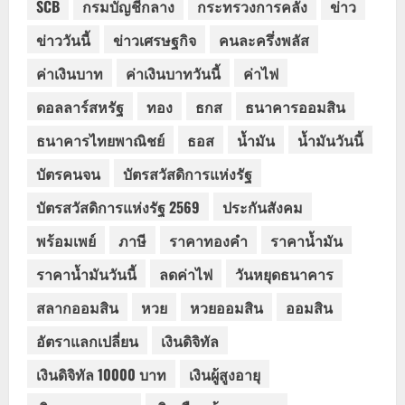
SCB
กรมบัญชีกลาง
กระทรวงการคลัง
ข่าว
ข่าววันนี้
ข่าวเศรษฐกิจ
คนละครึ่งพลัส
ค่าเงินบาท
ค่าเงินบาทวันนี้
ค่าไฟ
ดอลลาร์สหรัฐ
ทอง
ธกส
ธนาคารออมสิน
ธนาคารไทยพาณิชย์
ธอส
น้ำมัน
น้ำมันวันนี้
บัตรคนจน
บัตรสวัสดิการแห่งรัฐ
บัตรสวัสดิการแห่งรัฐ 2569
ประกันสังคม
พร้อมเพย์
ภาษี
ราคาทองคำ
ราคาน้ำมัน
ราคาน้ำมันวันนี้
ลดค่าไฟ
วันหยุดธนาคาร
สลากออมสิน
หวย
หวยออมสิน
ออมสิน
อัตราแลกเปลี่ยน
เงินดิจิทัล
เงินดิจิทัล 10000 บาท
เงินผู้สูงอายุ