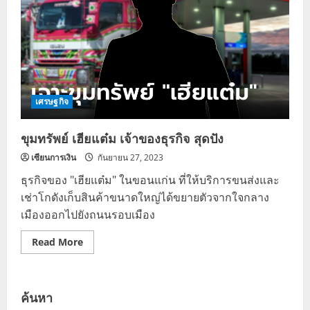
เศรษฐกิจ
ขุมทรัพย์ เฮียแต๋ม เจ้าของธุรกิจ สุดปัง
เซียนการเงิน
กันยายน 27, 2023
ธุรกิจของ "เฮียแต๋ม" ในขอนแก่น ที่ให้บริการขนส่งและ
เช่าโกดังเก็บสินค้าขนาดใหญ่ได้ขยายตัวจากใจกลาง
เมืองออกไปยังถนนรอบเมือง
Read
Read More
more
about
ขุมทรัพย์
เฮีย
แต๋ม
ค้นหา
เจ้าของ
ธุรกิจ