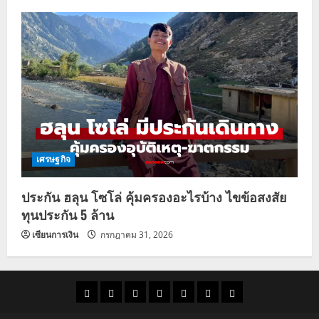
เศรษฐกิจ
ประกัน ฮลุน โซโล่ คุ้มครองอะไรบ้าง ไขข้อสงสัย
ทุนประกัน 5 ล้าน
เซียนการเงิน
กรกฎาคม 31, 2026
ราคา
แนว
ข่าว
ข่าว
ดูด
ที่
ผู้ชาย
น้ำมัน
โน้ม
วัน
ดารา
วง
เที่ยว