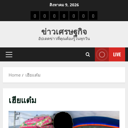
Skip
สิงหาคม 9, 2026
to
ราคา
แนว
ข่าว
ข่าว
ดูด
ที่
ผู้ชาย
content
น้ำมัน
โน้ม
วัน
ดารา
วง
เที่ยว
ข่าวเศรษฐกิจ
ราคา
นี้
อัปเดตข่าวที่คุณต้องรู้ในทุกวัน
ทอง
LIVE
Primary
Menu
Home
เฮียแต๋ม
เฮียแต๋ม