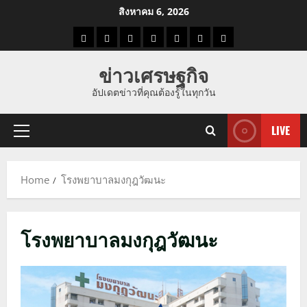
Skip
สิงหาคม 6, 2026
to
ราคา
แนว
ข่าว
ข่าว
ดูด
ที่
ผู้ชาย
content
น้ำมัน
โน้ม
วัน
ดารา
วง
เที่ยว
ข่าวเศรษฐกิจ
ราคา
นี้
อัปเดตข่าวที่คุณต้องรู้ในทุกวัน
ทอง
LIVE
Primary
Menu
Home
โรงพยาบาลมงกุฎวัฒนะ
โรงพยาบาลมงกุฎวัฒนะ