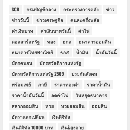
SCB
กรมบัญชีกลาง
กระทรวงการคลัง
ข่าว
ข่าววันนี้
ข่าวเศรษฐกิจ
คนละครึ่งพลัส
ค่าเงินบาท
ค่าเงินบาทวันนี้
ค่าไฟ
ดอลลาร์สหรัฐ
ทอง
ธกส
ธนาคารออมสิน
ธนาคารไทยพาณิชย์
ธอส
น้ำมัน
น้ำมันวันนี้
บัตรคนจน
บัตรสวัสดิการแห่งรัฐ
บัตรสวัสดิการแห่งรัฐ 2569
ประกันสังคม
พร้อมเพย์
ภาษี
ราคาทองคำ
ราคาน้ำมัน
ราคาน้ำมันวันนี้
ลดค่าไฟ
วันหยุดธนาคาร
สลากออมสิน
หวย
หวยออมสิน
ออมสิน
อัตราแลกเปลี่ยน
เงินดิจิทัล
เงินดิจิทัล 10000 บาท
เงินผู้สูงอายุ