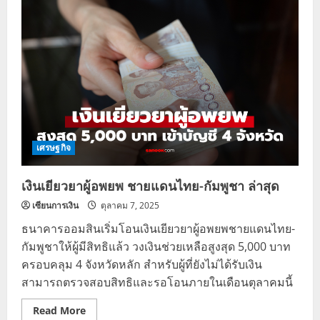
กด่
วน!
เงิน
เยียวยา
น้ำ
ท่วม
9,000
บาท
โอน
เพิ่ม
4
จังหวัด
ภาค
ใต้
2
เศรษฐกิจ
ธ.ค.
68
เงินเยียวยาผู้อพยพ ชายแดนไทย-กัมพูชา ล่าสุด
เซียนการเงิน
ตุลาคม 7, 2025
ธนาคารออมสินเริ่มโอนเงินเยียวยาผู้อพยพชายแดนไทย-
กัมพูชาให้ผู้มีสิทธิแล้ว วงเงินช่วยเหลือสูงสุด 5,000 บาท
ครอบคลุม 4 จังหวัดหลัก สำหรับผู้ที่ยังไม่ได้รับเงิน
สามารถตรวจสอบสิทธิและรอโอนภายในเดือนตุลาคมนี้
Read
Read More
more