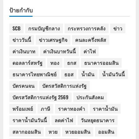
ป้ายกำกับ
SCB
กรมบัญชีกลาง
กระทรวงการคลัง
ข่าว
ข่าววันนี้
ข่าวเศรษฐกิจ
คนละครึ่งพลัส
ค่าเงินบาท
ค่าเงินบาทวันนี้
ค่าไฟ
ดอลลาร์สหรัฐ
ทอง
ธกส
ธนาคารออมสิน
ธนาคารไทยพาณิชย์
ธอส
น้ำมัน
น้ำมันวันนี้
บัตรคนจน
บัตรสวัสดิการแห่งรัฐ
บัตรสวัสดิการแห่งรัฐ 2569
ประกันสังคม
พร้อมเพย์
ภาษี
ราคาทองคำ
ราคาน้ำมัน
ราคาน้ำมันวันนี้
ลดค่าไฟ
วันหยุดธนาคาร
สลากออมสิน
หวย
หวยออมสิน
ออมสิน