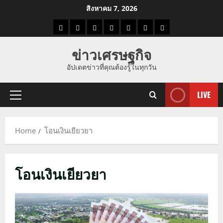
Skip
สิงหาคม 7, 2026
to
ราคา
แนว
ข่าว
ข่าว
ดูด
ที่
ผู้ชาย
content
น้ำมัน
โน้ม
วัน
ดารา
วง
เที่ยว
ข่าวเศรษฐกิจ
ราคา
นี้
อัปเดตข่าวที่คุณต้องรู้ในทุกวัน
ทอง
LIVE
Primary
Menu
Home
โอนเงินเยียวยา
โอนเงินเยียวยา